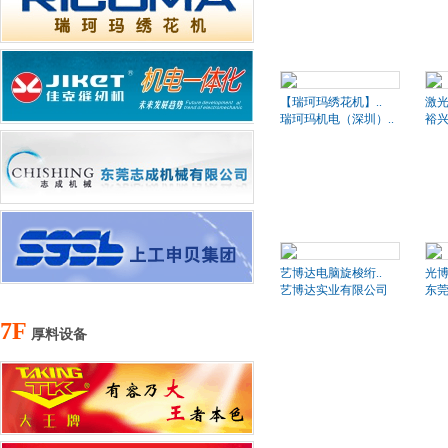
【瑞珂玛绣花机】..
激
瑞珂玛机电（深圳）..
裕
艺博达电脑旋梭绗..
光博
艺博达实业有限公司
东莞
7F
厚料设备