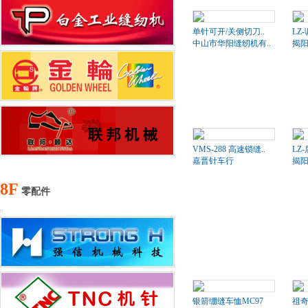
单针可开/关侧切刀..
LZ
中山市华阳缝纫机有..
揭阳
VMS-288 高速锁缝..
LZ
嘉晋针车行
揭阳
8F
零配件
银箭绷缝车恤MC97
祖奇2