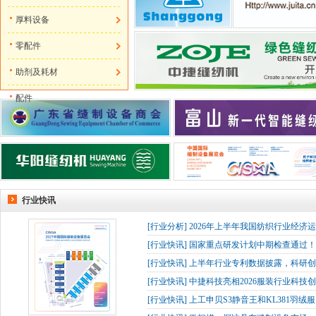
厚料设备
零配件
助剂及耗材
配件
行业快讯
[
行业分析
]
2026年上半年我国纺织行业经济
[
行业快讯
]
国家重点研发计划中期检查通过！杰
[
行业快讯
]
上半年行业专利数据披露，科研创
[
行业快讯
]
中捷科技亮相2026服装行业科技创
[
行业快讯
]
上工申贝S3静音王和KL381羽绒