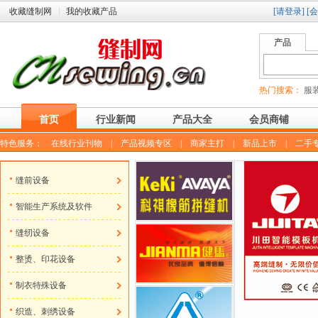
收藏缝制网
我的收藏产品
[请登录]
[
产品
热门搜索：
服装
首页
行业新闻
产品大全
会员商铺
特色服务：
在线行业刊物
|
产品视频专区
|
商家主打
|
新品上市
|
二手
缝前设备
智能生产系统及软件
缝纫设备
整烫、印花设备
制衣特殊设备
织造、刺绣设备