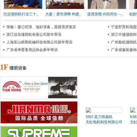
沉淀缝纫机行业三十..
大森：柔性调整 构建..
逆境突围 向阳而生—..
创新
张敏：凝心挖潜、做好准备，迎接需求复苏
宁波舒普机电股
浙江佳岛缝纫机有限公司新年寄语
浙江中捷缝纫科
上海富山精密机械科技有限公司新年寄语
广州新机缝纫机
广东省孕婴童用品协会新年寄语
广东省服装服饰
1F
缝前设备
S883 直刀剪裁机
K8
天虹电机制造有限公司
天