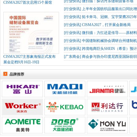
[
行业快讯
]
微扫描：探访丹东缝制设备市场
CISMA2027首次启用15个展馆
[
行业快讯
]
上半年全国纺织品服装出口同比增长
[
行业快讯
]
拓卡奔马、冠炯、宝宇荣膺2025
[
行业快讯
]
CISMA2027，打开展会新格局
[
行业快讯
]
微扫描：力扛还是传导——原材
[
行业快讯
]
中国缝制机械协会调研台州缝制机
[
行业快讯
]
跨境电商巨头SHEIN（希音）预
CISMA2027主形象海报正式发布
[
广东商会
]
商会参与协办印度尼西亚国际纺织
展会定档9月16日-19日
品牌推荐