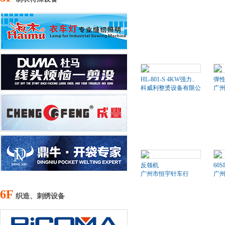
HL-801-S 4KW强力..
弹
科威利整烫设备有限公司
广
反领机
60S
广州市恒宇针车行
广
6F
织造、刺绣设备