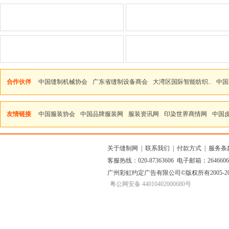
合作伙伴
中国缝制机械协会
广东省缝制设备商会
大湾区国际智能纺织..
中国
友情链接
中国服装协会
中国品牌服装网
服装资讯网
印染世界商情网
中国
关于缝制网
|
联系我们
|
付款方式
|
服务条
客服热线：020-87363606 电子邮箱：264660
广州彩虹约定广告有限公司
©版权所有2005
粤公网安备 44010402000680号