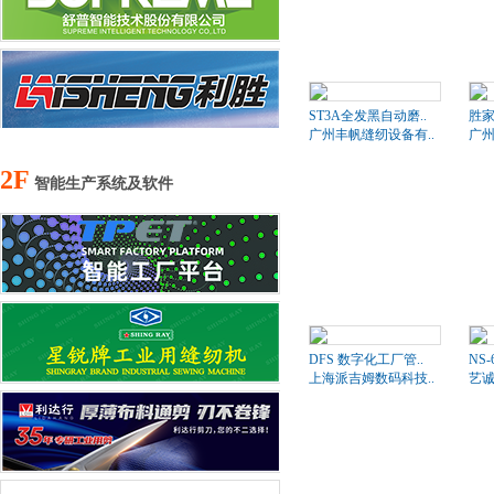
ST3A全发黑自动磨..
胜家
广州丰帆缝纫设备有..
广州
2F
智能生产系统及软件
DFS 数字化工厂管..
NS
上海派吉姆数码科技..
艺诚