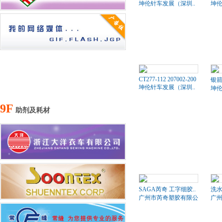
坤伦针车发展（深圳..
坤伦
CT277-112 207002-200
银箭
坤伦针车发展（深圳..
坤伦
9F
助剂及耗材
SAGA芮奇 工字细胶..
洗水
广州市芮奇塑胶有限公司
广