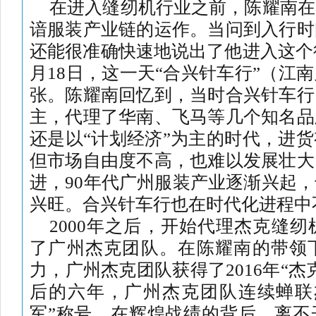
在进入缝纫机行业之前，陈耀南在
谙服装产业链的运作。当问到入行时
还能很准确快速地说出了他进入这个行
月18日，这一天“合兴针车行”（江
张。陈耀南回忆到，当时合兴针车行
主，代理了华南、飞马等几个知名品
还是以“计划经济”为主的时代，进
但市场自由度不高，也难以发展壮大
进，90年代广州服装产业逐渐兴起
兴旺。合兴针车行也在时代化进程中
2000年之后，开始代理杰克缝纫
了广州杰克团队。在陈耀南的带领
力，广州杰克团队获得了2016年“
后的六年，广州杰克团队连续蝉联
军”称号。在辉煌战绩的背后，离不