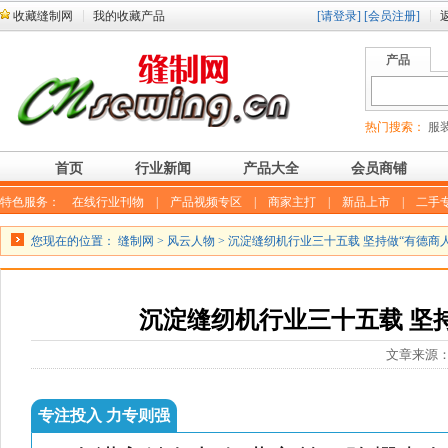
收藏缝制网
我的收藏产品
[请登录]
[会员注册]
产品
热门搜索：
服装
首页
行业新闻
产品大全
会员商铺
特色服务：
在线行业刊物
|
产品视频专区
|
商家主打
|
新品上市
|
二手
您现在的位置：
缝制网
>
风云人物
> 沉淀缝纫机行业三十五载 坚持做“有德商人
沉淀缝纫机行业三十五载 坚持
文章来源
专注投入 力专则强