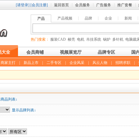
[请登录]
[会员注册]
返回首页
会员服务
广告服务
推广套餐
产品视频
品牌
企业
新闻
产品
热门搜索：
服装CAD
梭壳
电机
吊挂系统
锅炉
多针机
电脑裁
品大全
会员商铺
视频展览厅
品牌专区
国
|
商家主打
|
新品上市
|
二手专区
|
企业风采
|
风云人物
|
招聘求职
|
示商品列表↓
显示品牌列表↓