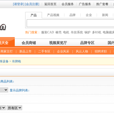
[请登录]
[会员注册]
返回首页
会员服务
广告服务
推广套餐
产品视频
品牌
企业
新闻
产品
热门搜索：
服装CAD
梭壳
电机
吊挂系统
锅炉
多针机
电脑裁
品大全
会员商铺
视频展览厅
品牌专区
国
|
商家主打
|
新品上市
|
二手专区
|
企业风采
|
风云人物
|
招聘求职
|
殊设备
>
吊牌枪
示商品列表↓
显示品牌列表↓