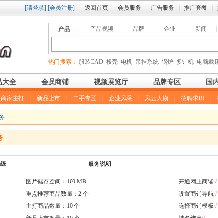
[请登录]
[会员注册]
返回首页
会员服务
广告服务
推广套餐
产品视频
品牌
企业
新闻
产品
热门搜索：
服装CAD
梭壳
电机
吊挂系统
锅炉
多针机
电脑裁
品大全
会员商铺
视频展览厅
品牌专区
国
|
商家主打
|
新品上市
|
二手专区
|
企业风采
|
风云人物
|
招聘求职
|
服务
务
等级
服务说明
图片储存空间：100 MB
开通网上商铺
√
重点推荐商品数量：2 个
设置商铺导航
√
主打商品数量：10 个
选择商铺模板
√