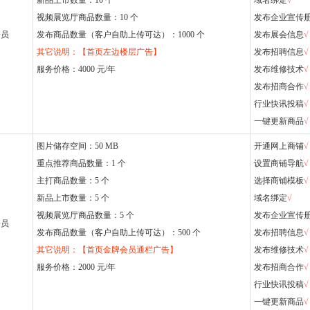
新品上市数量：10 个
域名绑定
√
视频展览厅商品数量：10 个
发布企业宣传
会员
发布商品数量（客户自助上传可达）：1000 个
发布展会信息
√
其它说明：【首页左边楼层广告】
发布招聘信息
√
服务价格：4000 元/年
发布维修技术
√
发布招商合作
√
行业快讯投稿
√
一键更新商品
√
图片储存空间：50 MB
开通网上商铺
√
重点推荐商品数量：1 个
设置商铺导航
√
主打商品数量：5 个
选择商铺模板
√
新品上市数量：5 个
域名绑定
√
视频展览厅商品数量：5 个
发布企业宣传
会员
发布商品数量（客户自助上传可达）：500 个
发布招聘信息
√
其它说明：【首页金牌会员通栏广告】
发布维修技术
√
服务价格：2000 元/年
发布招商合作
√
行业快讯投稿
√
一键更新商品
√