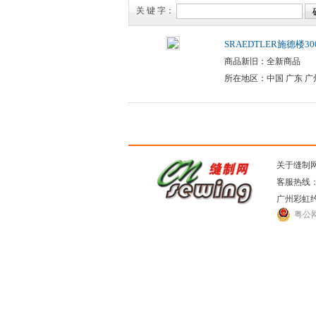
关 键 字：
SRAEDTLER施德楼3
商品新旧：全新商品
所在地区：中国 广东 广
关于缝制
客服热线：0
广州彩虹
粤公网安