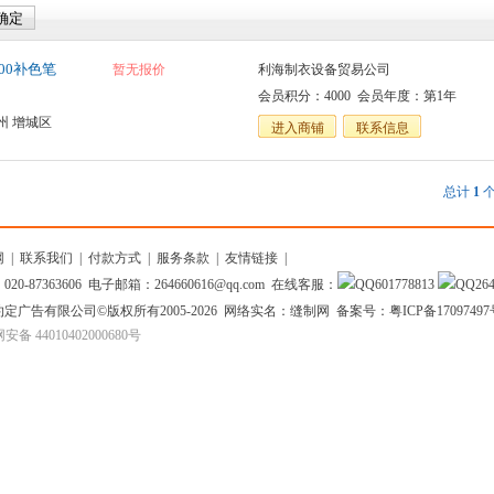
000补色笔
暂无报价
利海制衣设备贸易公司
会员积分：4000 会员年度：第1年
州 增城区
进入商铺
联系信息
总计
1
个
网
|
联系我们
|
付款方式
|
服务条款
|
友情链接
|
20-87363606 电子邮箱：264660616@qq.com 在线客服：
601778813
26
约定广告有限公司
©版权所有2005-2026 网络实名：缝制网 备案号：
粤ICP备1709749
备 44010402000680号