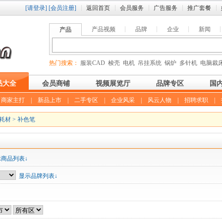
[请登录]
[会员注册]
返回首页
会员服务
广告服务
推广套餐
产品视频
品牌
企业
新闻
产品
热门搜索：
服装CAD
梭壳
电机
吊挂系统
锅炉
多针机
电脑裁
品大全
会员商铺
视频展览厅
品牌专区
国
|
商家主打
|
新品上市
|
二手专区
|
企业风采
|
风云人物
|
招聘求职
|
耗材
>
补色笔
示商品列表↓
显示品牌列表↓