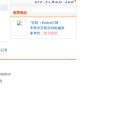
推荐商品
“百联（Bealead)”牌..
常熟市百联自动机械有..
参考价：
暂无报价
记录
4660618
7号