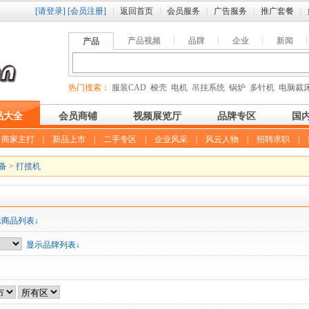
[请登录]
[会员注册]
返回首页
会员服务
广告服务
推广套餐
产品视频
品牌
企业
新闻
产品
热门搜索：
服装CAD
梭壳
电机
吊挂系统
锅炉
多针机
电脑裁
品大全
会员商铺
视频展览厅
品牌专区
国
|
商家主打
|
新品上市
|
二手专区
|
企业风采
|
风云人物
|
招聘求职
|
备
>
打揽机
示商品列表↓
显示品牌列表↓