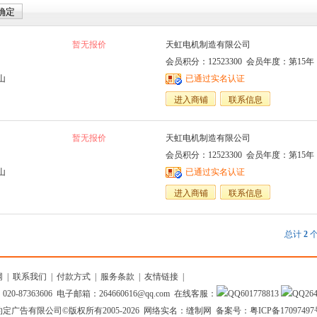
暂无报价
天虹电机制造有限公司
会员积分：12523300 会员年度：第15年
山
已通过实名认证
进入商铺
联系信息
暂无报价
天虹电机制造有限公司
会员积分：12523300 会员年度：第15年
山
已通过实名认证
进入商铺
联系信息
总计
2
个
网
|
联系我们
|
付款方式
|
服务条款
|
友情链接
|
20-87363606 电子邮箱：264660616@qq.com 在线客服：
601778813
26
约定广告有限公司
©版权所有2005-2026 网络实名：缝制网 备案号：
粤ICP备1709749