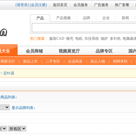
[请登录]
[会员注册]
返回首页
会员服务
广告服务
推广套餐
产品视频
品牌
企业
新闻
产品
热门搜索：
服装CAD
梭壳
电机
吊挂系统
锅炉
多针机
电脑裁
品大全
会员商铺
视频展览厅
品牌专区
国
|
商家主打
|
新品上市
|
二手专区
|
企业风采
|
风云人物
|
招聘求职
|
>
定针器
示商品列表↓
显示品牌列表↓