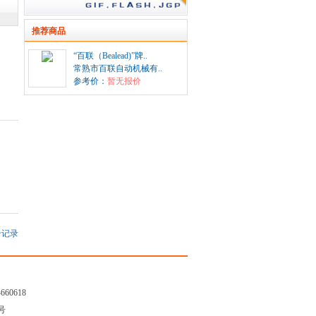
推荐商品
“百联（Bealead)”牌..
常熟市百联自动机械有..
参考价：
暂无报价
记录
4660618
7号