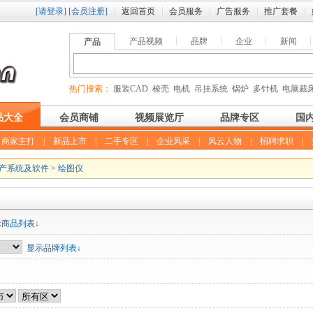
[请登录]
[会员注册]
返回首页
会员服务
广告服务
推广套餐
产品视频
品牌
企业
新闻
产品
热门搜索：
服装CAD
梭壳
电机
吊挂系统
锅炉
多针机
电脑裁
品大全
会员商铺
视频展览厅
品牌专区
国
|
商家主打
|
新品上市
|
二手专区
|
企业风采
|
风云人物
|
招聘求职
|
产系统及软件
>
绘图仪
示商品列表↓
显示品牌列表↓