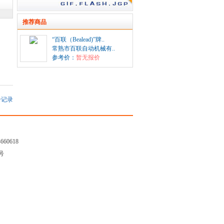
推荐商品
“百联（Bealead)”牌..
常熟市百联自动机械有..
参考价：
暂无报价
记录
4660618
7号