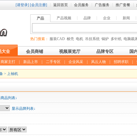
[请登录]
[会员注册]
返回首页
会员服务
广告服务
推广套餐
产品视频
品牌
企业
新闻
产品
热门搜索：
服装CAD
梭壳
电机
吊挂系统
锅炉
多针机
电脑裁
品大全
会员商铺
视频展览厅
品牌专区
国
|
商家主打
|
新品上市
|
二手专区
|
企业风采
|
风云人物
|
招聘求职
|
备
>
上袖机
示商品列表↓
显示品牌列表↓