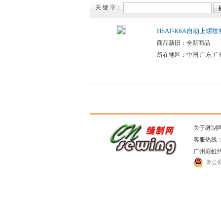
关 键 字：
HSAT-K6A自动上螺
商品新旧：全新商品
所在地区：中国 广东 广
关于缝制
客服热线：0
广州彩虹
粤公网安