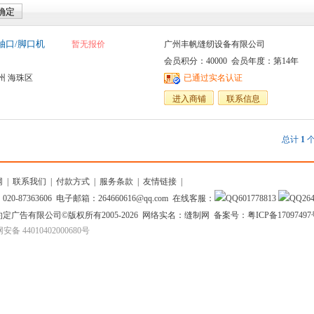
纹袖口/脚口机
暂无报价
广州丰帆缝纫设备有限公司
会员积分：40000 会员年度：第14年
州 海珠区
已通过实名认证
进入商铺
联系信息
总计
1
个
网
|
联系我们
|
付款方式
|
服务条款
|
友情链接
|
20-87363606 电子邮箱：264660616@qq.com 在线客服：
601778813
26
约定广告有限公司
©版权所有2005-2026 网络实名：缝制网 备案号：
粤ICP备1709749
备 44010402000680号