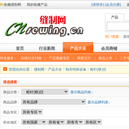
收藏缝制网
我的收藏产品
[请登录]
[会员注册]
产品
热门搜索：
服装
首页
行业新闻
产品大全
会员商铺
特色服务：
在线行业刊物
|
产品视频专区
|
商家主打
|
新品上市
|
二手
您现在的位置：
缝制网
>
产品大全
>
制衣特殊设备
>
检针(铁)仪
筛选搜索
商品分类：
显示商品列表↓
商品品牌：
显示品牌列表↓
商品专区：
所在地区：