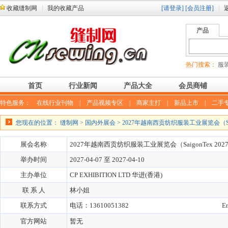
收藏缝制网
我的收藏产品
[请登录]
[会员注册]
产品
热门搜索：
服装
首页
行业新闻
产品大全
会员商铺
特色服务：
在线行业刊物
|
产品视频专区
|
商家主打
|
新品上市
|
二手
您现在的位置：
缝制网
>
国内外展会
> 2027年越南西贡纺织服装工业展览会（Saigo
展会名称
2027年越南西贡纺织服装工业展览会（SaigonTex 202
举办时间
2027-04-07 至 2027-04-10
主办单位
CP EXHIBITION LTD 华进(香港)
联 系 人
林小姐
联系方式
电话：13610051382
E
官方网站
暂无