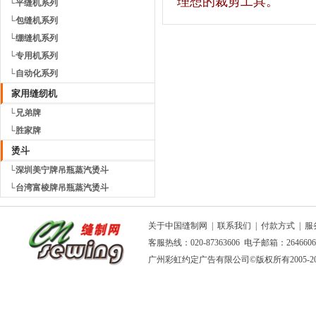
理想的裁剪工具。
└平缝机系列
└包缝机系列
└绷缝机系列
└专用机系列
└自动化系列
家用缝纫机
└兄弟牌
└胜家牌
烫斗
└深圳美宁牌吊瓶蒸汽烫斗
└台湾富棱牌吊瓶蒸汽烫斗
关于中国缝制网
|
联系我们
|
付款方式
|
服
客服热线：020-87363606 电子邮箱：264660
广州彩虹约定广告有限公司
©版权所有2005