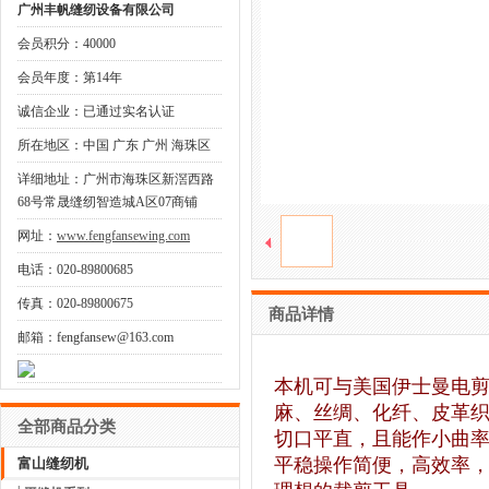
广州丰帆缝纫设备有限公司
会员积分：40000
会员年度：第14年
诚信企业：已通过实名认证
所在地区：中国 广东 广州 海珠区
详细地址：广州市海珠区新滘西路
68号常晟缝纫智造城A区07商铺
网址：
www.fengfansewing.com
电话：020-89800685
传真：020-89800675
商品详情
邮箱：fengfansew@163.com
本机可与美国伊士曼电剪
麻、丝绸、化纤、皮革
全部商品分类
切口平直，且能作小曲
平稳操作简便，高效率
富山缝纫机