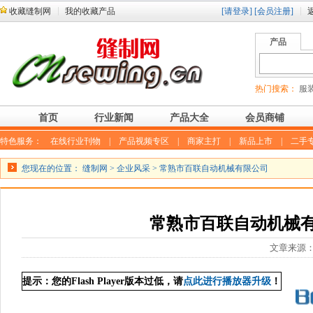
收藏缝制网
我的收藏产品
[请登录]
[会员注册]
产品
热门搜索：
服装
首页
行业新闻
产品大全
会员商铺
特色服务：
在线行业刊物
|
产品视频专区
|
商家主打
|
新品上市
|
二手
您现在的位置：
缝制网
>
企业风采
> 常熟市百联自动机械有限公司
常熟市百联自动机械
文章来源
提示：您的Flash Player版本过低，请
点此进行播放器升级
！