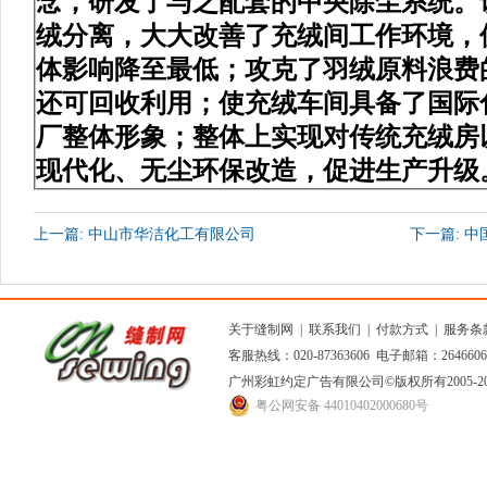
念，研发了与之配套的中央除尘系统。
绒分离，大大改善了充绒间工作环境，
体影响降至最低；攻克了羽绒原料浪费
还可回收利用；使充绒车间具备了国际
厂整体形象；整体上实现对传统充绒房
现代化、无尘环保改造，促进生产升级
上一篇: 中山市华洁化工有限公司
下一篇: 
关于缝制网
|
联系我们
|
付款方式
|
服务条
客服热线：020-87363606 电子邮箱：264660
广州彩虹约定广告有限公司
©版权所有2005
粤公网安备 44010402000680号