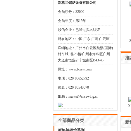
新格兰锅炉设备有限公司
会员积分：32000
会员年度：第15年
诚信企业：已通过实名认证
所在地区：中国 广东 广州 白云区
详细地址：广州市白云区棠溪(国际)
针车城F栋23档/广州市海珠区广州
推
大道南恒业针车城南区B43-45
网址：
www.lxsew.com
电话：020-86652792
传真：020-86543070
邮箱：market@cnsewing.cn
X
全部商品分类
新
新格兰锅炉系列