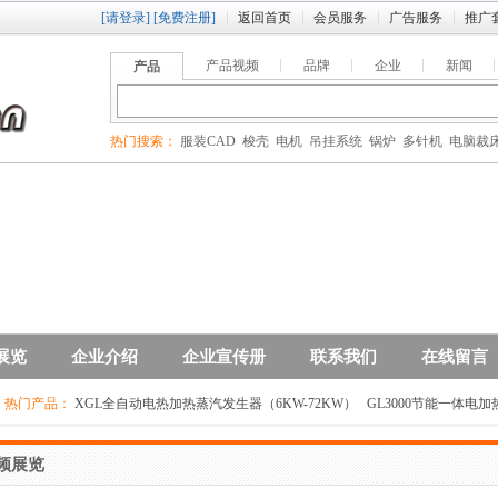
[请登录]
[免费注册]
返回首页
会员服务
广告服务
推广
产品视频
品牌
企业
新闻
产品
热门搜索：
服装CAD
梭壳
电机
吊挂系统
锅炉
多针机
电脑裁
展览
企业介绍
企业宣传册
联系我们
在线留言
热门产品：
XGL全自动电热加热蒸汽发生器（6KW-72KW）
GL3000节能一体电
频展览