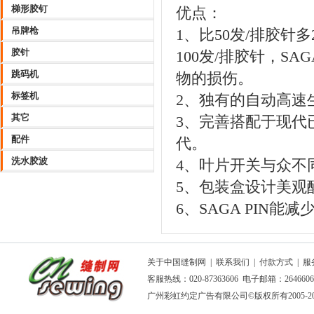
梯形胶钉
优点：
吊牌枪
1、比50发/排胶
胶针
100发/排胶针，S
跳码机
物的损伤。
标签机
2、独有的自动高速
其它
3、完善搭配于现代
配件
代。
洗水胶波
4、叶片开关与众不
5、包装盒设计美观
6、SAGA PIN
关于中国缝制网
|
联系我们
|
付款方式
|
服
客服热线：020-87363606 电子邮箱：264660
广州彩虹约定广告有限公司
©版权所有2005