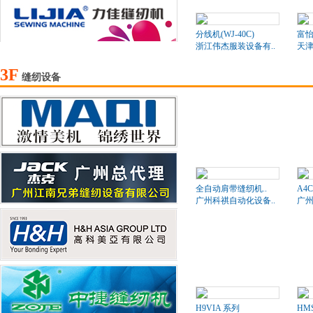
分线机(WJ-40C)
富
浙江伟杰服装设备有..
天津
3F
缝纫设备
全自动肩带缝纫机..
A4
广州科祺自动化设备..
广州
H9VIA 系列
HM