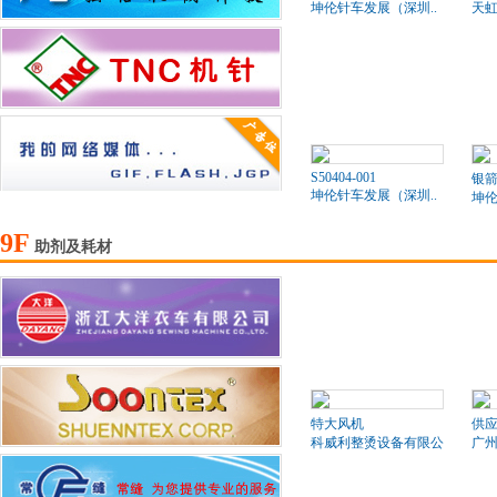
坤伦针车发展（深圳..
天
S50404-001
银箭
坤伦针车发展（深圳..
坤伦
9F
助剂及耗材
特大风机
供应
科威利整烫设备有限公司
广