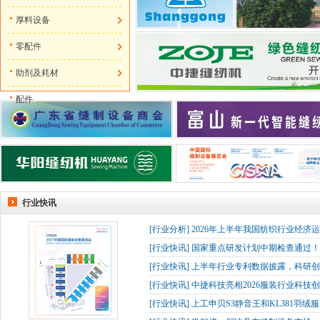
厚料设备
零配件
助剂及耗材
配件
行业快讯
[
行业分析
]
2026年上半年我国纺织行业经济
[
行业快讯
]
国家重点研发计划中期检查通过！杰
[
行业快讯
]
上半年行业专利数据披露，科研创
[
行业快讯
]
中捷科技亮相2026服装行业科技创
[
行业快讯
]
上工申贝S3静音王和KL381羽绒