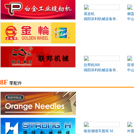
裘皮机
侧盖
揭阳添利机械设备有..
中山
拉帮机600
双骨
揭阳添利机械设备有..
中山
8F
零配件
银箭绷缝车圆筒 M..
外