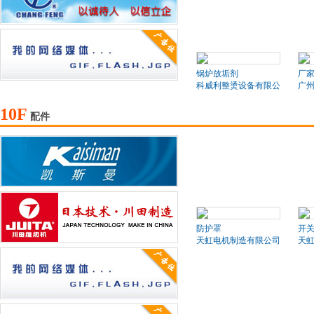
锅炉放垢剂
厂
科威利整烫设备有限公司
广
10F
配件
防护罩
开
天虹电机制造有限公司
天