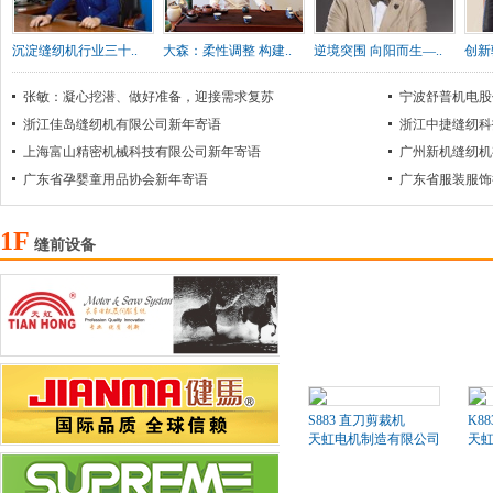
沉淀缝纫机行业三十..
大森：柔性调整 构建..
逆境突围 向阳而生—..
创新
张敏：凝心挖潜、做好准备，迎接需求复苏
宁波舒普机电股
浙江佳岛缝纫机有限公司新年寄语
浙江中捷缝纫科
上海富山精密机械科技有限公司新年寄语
广州新机缝纫机
广东省孕婴童用品协会新年寄语
广东省服装服饰
1F
缝前设备
S883 直刀剪裁机
K8
天虹电机制造有限公司
天