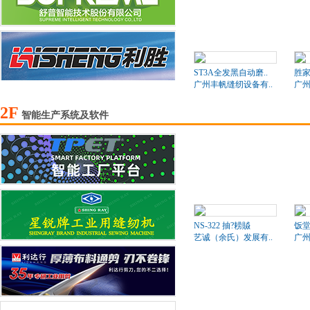
ST3A全发黑自动磨..
胜家
广州丰帆缝纫设备有..
广州
2F
智能生产系统及软件
NS-322 抽?耢贆
饭
艺诚（余氏）发展有..
广州