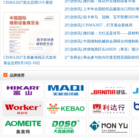
[
行业快讯
]
微扫描：探访丹东缝制设备市场
CISMA2027首次启用15个展馆
[
行业快讯
]
上半年全国纺织品服装出口同比增长
[
行业快讯
]
拓卡奔马、冠炯、宝宇荣膺2025
[
行业快讯
]
CISMA2027，打开展会新格局
[
行业快讯
]
微扫描：力扛还是传导——原材
[
行业快讯
]
中国缝制机械协会调研台州缝制机
[
行业快讯
]
跨境电商巨头SHEIN（希音）预
CISMA2027主形象海报正式发布
[
广东商会
]
商会参与协办印度尼西亚国际纺织
展会定档9月16日-19日
品牌推荐