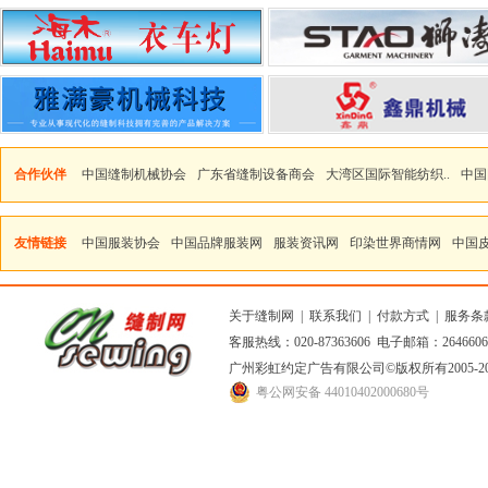
合作伙伴
中国缝制机械协会
广东省缝制设备商会
大湾区国际智能纺织..
中国
友情链接
中国服装协会
中国品牌服装网
服装资讯网
印染世界商情网
中国
关于缝制网
|
联系我们
|
付款方式
|
服务条
客服热线：020-87363606 电子邮箱：264660
广州彩虹约定广告有限公司
©版权所有2005
粤公网安备 44010402000680号