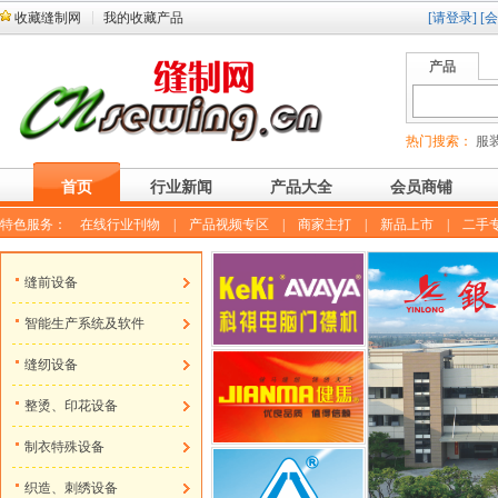
收藏缝制网
我的收藏产品
[请登录]
[
产品
热门搜索：
服装
首页
行业新闻
产品大全
会员商铺
特色服务：
在线行业刊物
|
产品视频专区
|
商家主打
|
新品上市
|
二手
缝前设备
智能生产系统及软件
缝纫设备
整烫、印花设备
制衣特殊设备
织造、刺绣设备