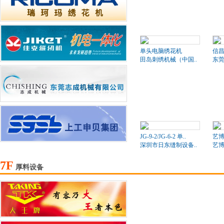
单头电脑绣花机
信昌
田岛刺绣机械（中国..
东莞
JG-9-2/JG-6-2 单..
艺博
深圳市日东缝制设备..
艺
7F
厚料设备