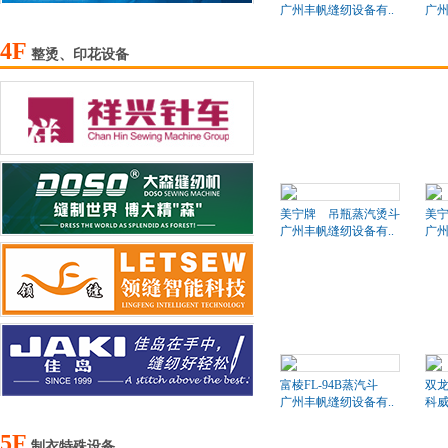
广州丰帆缝纫设备有..
广州
4F
整烫、印花设备
美宁牌 吊瓶蒸汽烫斗
美
广州丰帆缝纫设备有..
广州
富棱FL-94B蒸汽斗
双
广州丰帆缝纫设备有..
科
5F
制衣特殊设备