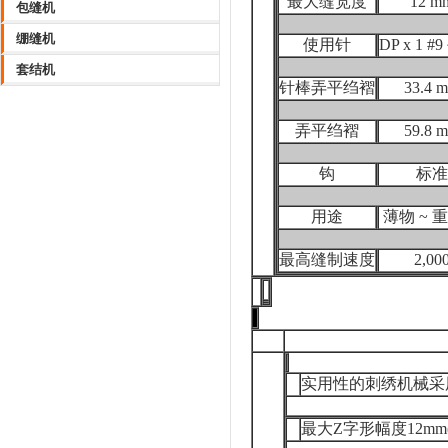
最大缝宽度
12 m
包缝机
绷缝机
使用针
DP x 1 #9
套结机
针棒弄平绉褶
33.4 
弄平绉褶
59.8 
钩
标准
用途
薄物 ~ 
最高缝制速度
2,00
实用性的刺绣机械采
最大Z字形幅度12mm(15