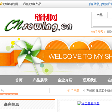
收藏缝制网
我的收藏产品
[请登录]
[免费注
产品
热门搜索：
服装
首页
产品展示
企业介绍
联系我们
在
热门产品：
生产韩国日星工业缝纫
平车3针送工业缝纫机SF7500
高
商家信息