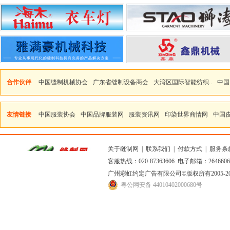
合作伙伴
中国缝制机械协会
广东省缝制设备商会
大湾区国际智能纺织..
中国
友情链接
中国服装协会
中国品牌服装网
服装资讯网
印染世界商情网
中国
关于缝制网
|
联系我们
|
付款方式
|
服务条
客服热线：020-87363606 电子邮箱：264660
广州彩虹约定广告有限公司
©版权所有2005
粤公网安备 44010402000680号