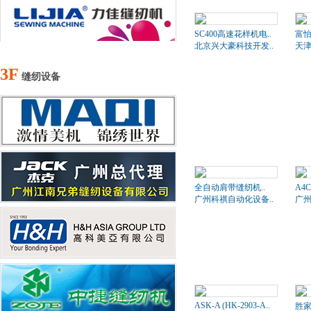
SC400高速花样机电..
富
北京兴大豪科技开发..
天津
3F
缝纫设备
全自动肩带缝纫机..
A4
广州科祺自动化设备..
广州
ASK-A (HK-2903-A..
胜家