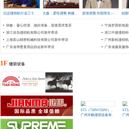
沉淀缝纫机行业三十..
大森：柔性调整 构建..
逆境突围 向阳而生—..
创新
张敏：凝心挖潜、做好准备，迎接需求复苏
宁波舒普机电股
浙江佳岛缝纫机有限公司新年寄语
浙江中捷缝纫科
上海富山精密机械科技有限公司新年寄语
广州新机缝纫机
广东省孕婴童用品协会新年寄语
广东省服装服饰
1F
缝前设备
ST3（750W/550W）..
ST
广州丰帆缝纫设备有..
广州