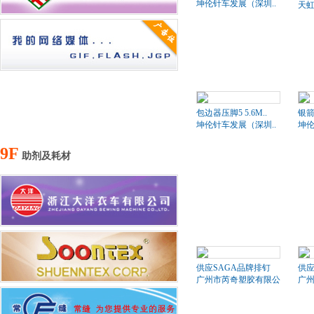
坤伦针车发展（深圳..
天
包边器压脚5 5.6M..
银箭
坤伦针车发展（深圳..
坤伦
9F
助剂及耗材
供应SAGA品牌排钉
供应
广州市芮奇塑胶有限公司
广