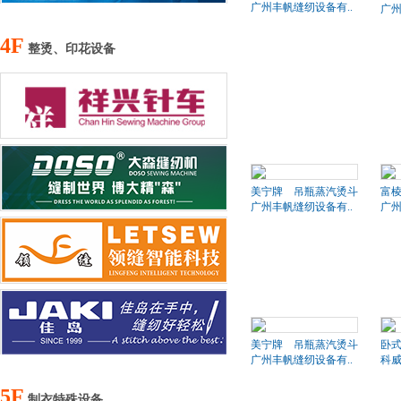
广州丰帆缝纫设备有..
广州
4F
整烫、印花设备
美宁牌 吊瓶蒸汽烫斗
富棱
广州丰帆缝纫设备有..
广州
美宁牌 吊瓶蒸汽烫斗
卧
广州丰帆缝纫设备有..
科
5F
制衣特殊设备