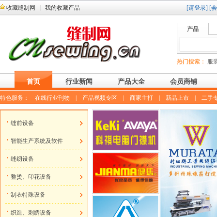
收藏缝制网
我的收藏产品
[请登录]
[
产品
热门搜索：
服装
首页
行业新闻
产品大全
会员商铺
特色服务：
在线行业刊物
|
产品视频专区
|
商家主打
|
新品上市
|
二手
缝前设备
智能生产系统及软件
缝纫设备
整烫、印花设备
制衣特殊设备
织造、刺绣设备