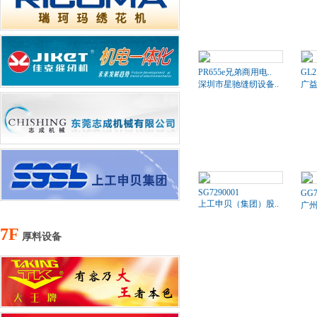
PR655e兄弟商用电..
GL2
深圳市星驰缝纫设备..
广
SG7290001
GG
上工申贝（集团）股..
广
7F
厚料设备