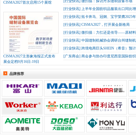
[
行业快讯
]
微扫描：探访丹东缝制设备市场
CISMA2027首次启用15个展馆
[
行业快讯
]
上半年全国纺织品服装出口同比增长
[
行业快讯
]
拓卡奔马、冠炯、宝宇荣膺2025
[
行业快讯
]
CISMA2027，打开展会新格局
[
行业快讯
]
微扫描：力扛还是传导——原材
[
行业快讯
]
中国缝制机械协会调研台州缝制机
[
行业快讯
]
跨境电商巨头SHEIN（希音）预
CISMA2027主形象海报正式发布
[
广东商会
]
商会参与协办印度尼西亚国际纺织
展会定档9月16日-19日
品牌推荐