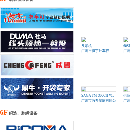
反领机
60S
广州市恒宇针车行
广
SAGA TM-300CII 气..
供应ba
广州市芮奇塑胶有限公司
广
6F
织造、刺绣设备