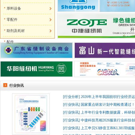
厚料设备
零配件
助剂及耗材
配件
行业快讯
[
行业分析
]
2026年上半年我国纺织行业经济
[
行业快讯
]
国家重点研发计划中期检查通过！杰
[
行业快讯
]
上半年行业专利数据披露，科研创
[
行业快讯
]
中捷科技亮相2026服装行业科技创
[
行业快讯
]
上工申贝S3静音王和KL381羽绒