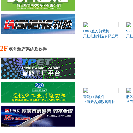
E883 直刀剪裁机
SR
天虹电机制造有限公司
天
2F
智能生产系统及软件
智能排版软件
服装
上海派吉姆数码科技..
裕