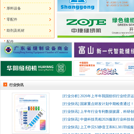
厚料设备
零配件
助剂及耗材
配件
行业快讯
[
行业分析
]
2026年上半年我国纺织行业经济
[
行业快讯
]
国家重点研发计划中期检查通过！杰
[
行业快讯
]
上半年行业专利数据披露，科研创
[
行业快讯
]
中捷科技亮相2026服装行业科技创
[
行业快讯
]
上工申贝S3静音王和KL381羽绒