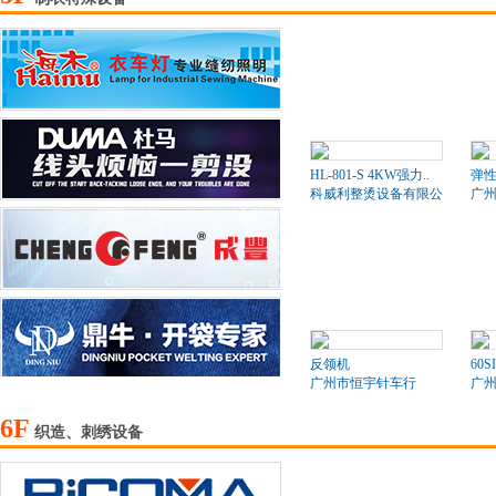
HL-801-S 4KW强力..
弹
科威利整烫设备有限公司
广
反领机
60S
广州市恒宇针车行
广
6F
织造、刺绣设备