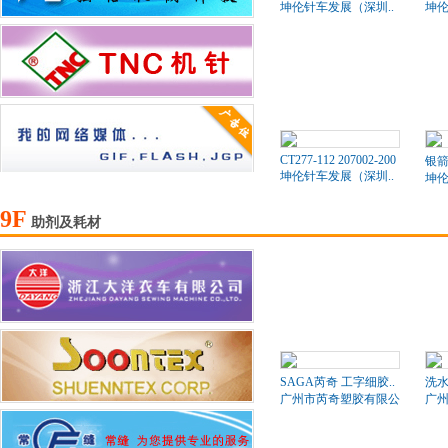
坤伦针车发展（深圳..
坤伦
CT277-112 207002-200
银箭
坤伦针车发展（深圳..
坤伦
9F
助剂及耗材
SAGA芮奇 工字细胶..
洗水
广州市芮奇塑胶有限公司
广