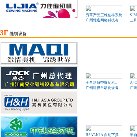
秀革产品三维创样系统
SJM
广州雅迅网络科技有..
三和
3F
缝纫设备
全自动肩带缝纫机..
A4
广州科祺自动化设备..
广州
HSAT-K1A 自动下摆..
半自