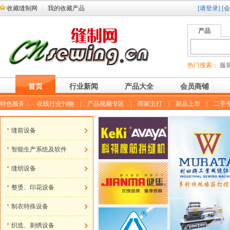
收藏缝制网
我的收藏产品
[请登录]
[
产品
热门搜索：
服装
首页
行业新闻
产品大全
会员商铺
特色服务：
在线行业刊物
|
产品视频专区
|
商家主打
|
新品上市
|
二手
缝前设备
智能生产系统及软件
缝纫设备
整烫、印花设备
制衣特殊设备
织造、刺绣设备