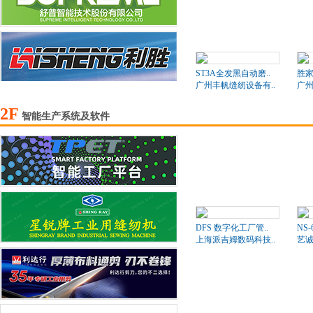
ST3A全发黑自动磨..
胜家
广州丰帆缝纫设备有..
广州
2F
智能生产系统及软件
DFS 数字化工厂管..
NS
上海派吉姆数码科技..
艺诚