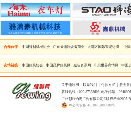
合作伙伴
中国缝制机械协会
广东省缝制设备商会
大湾区国际智能纺织..
中国
友情链接
中国服装协会
中国品牌服装网
服装资讯网
印染世界商情网
中国
关于缝制网
|
联系我们
|
付款方式
|
服务条
客服热线：020-87363606 电子邮箱：264660
广州彩虹约定广告有限公司
©版权所有2005
粤公网安备 44010402000680号