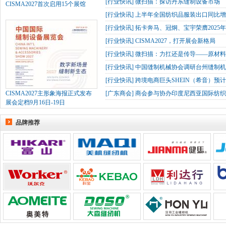
[
行业快讯
]
微扫描：探访丹东缝制设备市场
CISMA2027首次启用15个展馆
[
行业快讯
]
上半年全国纺织品服装出口同比增长
[
行业快讯
]
拓卡奔马、冠炯、宝宇荣膺2025
[
行业快讯
]
CISMA2027，打开展会新格局
[
行业快讯
]
微扫描：力扛还是传导——原材
[
行业快讯
]
中国缝制机械协会调研台州缝制机
[
行业快讯
]
跨境电商巨头SHEIN（希音）预
CISMA2027主形象海报正式发布
[
广东商会
]
商会参与协办印度尼西亚国际纺织
展会定档9月16日-19日
品牌推荐