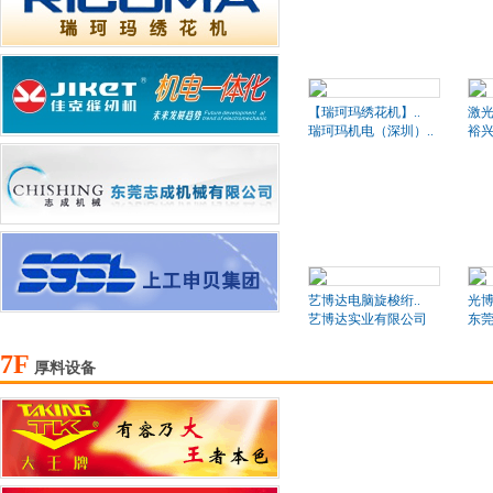
【瑞珂玛绣花机】..
激
瑞珂玛机电（深圳）..
裕
艺博达电脑旋梭绗..
光博
艺博达实业有限公司
东莞
7F
厚料设备