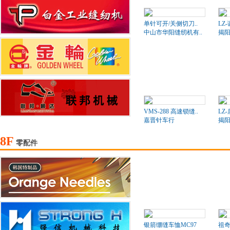
单针可开/关侧切刀..
LZ
中山市华阳缝纫机有..
揭阳
VMS-288 高速锁缝..
LZ
嘉晋针车行
揭阳
8F
零配件
银箭绷缝车恤MC97
祖奇2