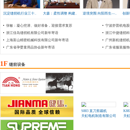
沉淀缝纫机行业三十..
大森：柔性调整 构建..
逆境突围 向阳而生—..
创新
张敏：凝心挖潜、做好准备，迎接需求复苏
宁波舒普机电股
浙江佳岛缝纫机有限公司新年寄语
浙江中捷缝纫科
上海富山精密机械科技有限公司新年寄语
广州新机缝纫机
广东省孕婴童用品协会新年寄语
广东省服装服饰
1F
缝前设备
S883 直刀剪裁机
K8
天虹电机制造有限公司
天