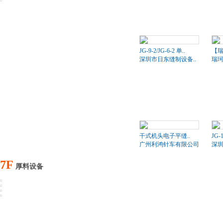
JG-9-2/JG-6-2 单..
【瑞
深圳市日东缝制设备..
瑞珂
干式机头电子平缝..
JG-
广州利鸿针车有限公司
深圳
7F
厚料设备