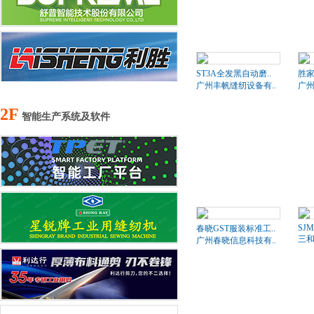
ST3A全发黑自动磨..
胜家
广州丰帆缝纫设备有..
广州
2F
智能生产系统及软件
SJM
春晓GST服装标准工..
三和
广州春晓信息科技有..