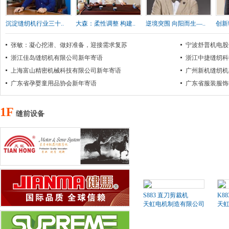
沉淀缝纫机行业三十..
大森：柔性调整 构建..
逆境突围 向阳而生—..
创新
张敏：凝心挖潜、做好准备，迎接需求复苏
宁波舒普机电股
浙江佳岛缝纫机有限公司新年寄语
浙江中捷缝纫科
上海富山精密机械科技有限公司新年寄语
广州新机缝纫机
广东省孕婴童用品协会新年寄语
广东省服装服饰
1F
缝前设备
S883 直刀剪裁机
K8
天虹电机制造有限公司
天