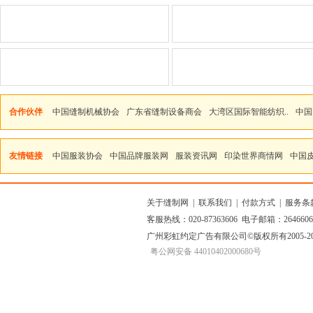
合作伙伴
中国缝制机械协会
广东省缝制设备商会
大湾区国际智能纺织..
中国
友情链接
中国服装协会
中国品牌服装网
服装资讯网
印染世界商情网
中国
关于缝制网
|
联系我们
|
付款方式
|
服务条
客服热线：020-87363606 电子邮箱：264660
广州彩虹约定广告有限公司
©版权所有2005
粤公网安备 44010402000680号