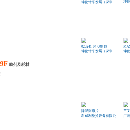
坤伦
坤伦针车发展（深圳..
020241-04-008 19
MAS
坤伦针车发展（深圳..
坤伦
9F
助剂及耗材
降温湿帘片
三叉
科威利整烫设备有限公司
广