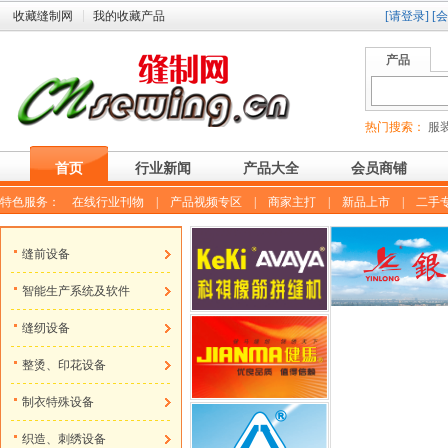
收藏缝制网
我的收藏产品
[请登录]
[
产品
热门搜索：
服装
首页
行业新闻
产品大全
会员商铺
特色服务：
在线行业刊物
|
产品视频专区
|
商家主打
|
新品上市
|
二手
缝前设备
智能生产系统及软件
缝纫设备
整烫、印花设备
制衣特殊设备
织造、刺绣设备