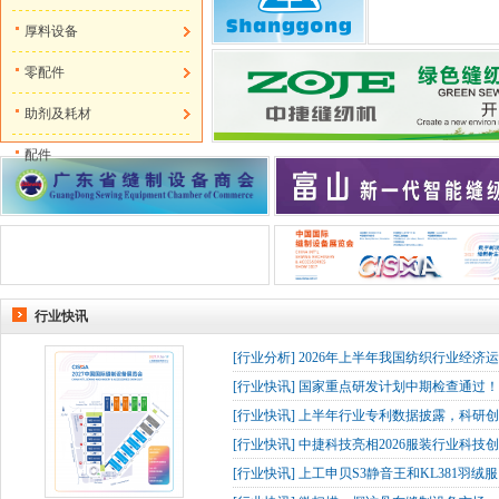
厚料设备
零配件
助剂及耗材
配件
行业快讯
[
行业分析
]
2026年上半年我国纺织行业经济
[
行业快讯
]
国家重点研发计划中期检查通过！杰
[
行业快讯
]
上半年行业专利数据披露，科研创
[
行业快讯
]
中捷科技亮相2026服装行业科技创
[
行业快讯
]
上工申贝S3静音王和KL381羽绒