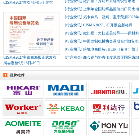
[
行业快讯
]
微扫描：探访丹东缝制设备市场
CISMA2027首次启用15个展馆
[
行业快讯
]
上半年全国纺织品服装出口同比增长
[
行业快讯
]
拓卡奔马、冠炯、宝宇荣膺2025
[
行业快讯
]
CISMA2027，打开展会新格局
[
行业快讯
]
微扫描：力扛还是传导——原材
[
行业快讯
]
中国缝制机械协会调研台州缝制机
[
行业快讯
]
跨境电商巨头SHEIN（希音）预
CISMA2027主形象海报正式发布
[
广东商会
]
商会参与协办印度尼西亚国际纺织
展会定档9月16日-19日
品牌推荐