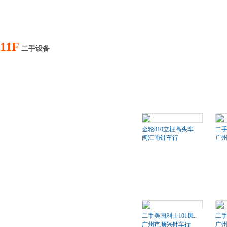
11F
二手设备
金轮810立柱高头车
二
闽江南针车行
广
二手美国利士101凤..
二手
广州市顺兴针车行
广