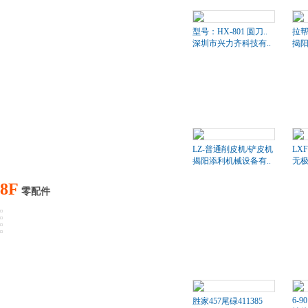
型号：HX-801 圆刀..
拉帮
深圳市兴力齐科技有..
揭阳
LZ-普通削皮机/铲皮机
LXF
揭阳添利机械设备有..
无
8F
零配件
6-90
胜家457尾碌411385