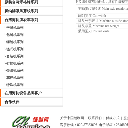
HX-801圆刀削皮机，具有性能
原装台湾禾格牌系列
主轴(
圆刀
)转速 Main axle rotationa
贝纳牌吸风剪线系列
能削宽度 Cut width
台湾海协牌衣车系列
机头外形尺寸 Machine outside size
机头净重 Machine net weight
└平缝机系列
采用圆刀 Round knife
└包缝机系列
└绷缝机系列
└链式机系列
└套结机系列
└钉扣机系列
└锁眼机系列
└花样机系列
└特殊机系列
在用海协设备品牌客户
合作伙伴
关于中国缝制网
|
联系我们
|
付款方式
|
服
客服热线：020-87363606 电子邮箱：264660