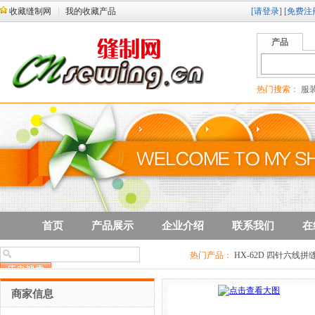
收藏缝制网
我的收藏产品
[请登录]
[免费注
产品
热门搜索：
服装
首页
产品展示
企业介绍
联系我们
在
热门产品：
HX-62D 四针六线拼
速电脑直驱(有油)平缝机系列
HX
商家信息