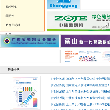
厚料设备
零配件
助剂及耗材
配件
行业快讯
[
行业分析
]
2026年上半年我国纺织行业经济
[
行业快讯
]
国家重点研发计划中期检查通过！杰
[
行业快讯
]
上半年行业专利数据披露，科研创
[
行业快讯
]
中捷科技亮相2026服装行业科技创
[
行业快讯
]
上工申贝S3静音王和KL381羽绒