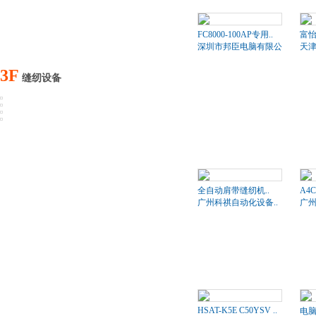
FC8000-100AP专用..
富怡
深圳市邦臣电脑有限公司
天津
3F
缝纫设备
全自动肩带缝纫机..
A4
广州科祺自动化设备..
广州
HSAT-K5E C50YSV ..
电脑