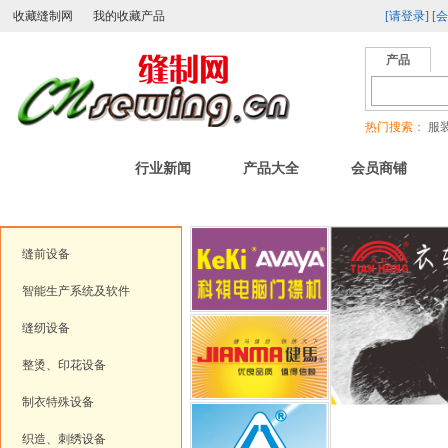
收藏缝制网
我的收藏产品
[请登录]
[
产品
热门搜索：
服装
首页
行业新闻
产品大全
会员商铺
特色服务：
在线行业刊物
|
产品视频专区
|
商家主打
|
新品上市
|
二手
缝前设备
智能生产系统及软件
缝纫设备
整烫、印花设备
制衣特殊设备
织造、刺绣设备