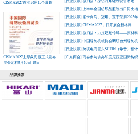
[
行业快讯
]
微扫描：探访丹东缝制设备市场
CISMA2027首次启用15个展馆
[
行业快讯
]
上半年全国纺织品服装出口同比增长
[
行业快讯
]
拓卡奔马、冠炯、宝宇荣膺2025
[
行业快讯
]
CISMA2027，打开展会新格局
[
行业快讯
]
微扫描：力扛还是传导——原材
[
行业快讯
]
中国缝制机械协会调研台州缝制机
[
行业快讯
]
跨境电商巨头SHEIN（希音）预
CISMA2027主形象海报正式发布
[
广东商会
]
商会参与协办印度尼西亚国际纺织
展会定档9月16日-19日
品牌推荐