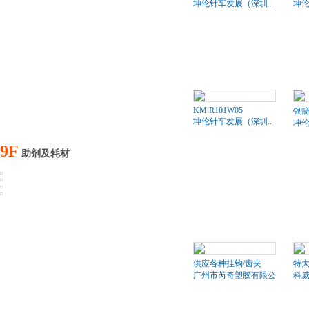
坤伦针车发展（深圳..
坤伦
KM R101W05
银箭
坤伦针车发展（深圳..
坤伦
9F
助剂及耗材
供应各种挂钩/齿夹
特
广州市芮奇塑胶有限公司
科