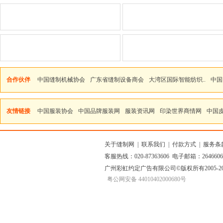
合作伙伴
中国缝制机械协会
广东省缝制设备商会
大湾区国际智能纺织..
中国
友情链接
中国服装协会
中国品牌服装网
服装资讯网
印染世界商情网
中国
关于缝制网
|
联系我们
|
付款方式
|
服务条
客服热线：020-87363606 电子邮箱：264660
广州彩虹约定广告有限公司
©版权所有2005
粤公网安备 44010402000680号