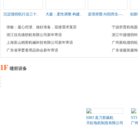
沉淀缝纫机行业三十..
大森：柔性调整 构建..
逆境突围 向阳而生—..
创新
张敏：凝心挖潜、做好准备，迎接需求复苏
宁波舒普机电股
浙江佳岛缝纫机有限公司新年寄语
浙江中捷缝纫科
上海富山精密机械科技有限公司新年寄语
广州新机缝纫机
广东省孕婴童用品协会新年寄语
广东省服装服饰
1F
缝前设备
E883 直刀剪裁机
ST3
天虹电机制造有限公司
广州