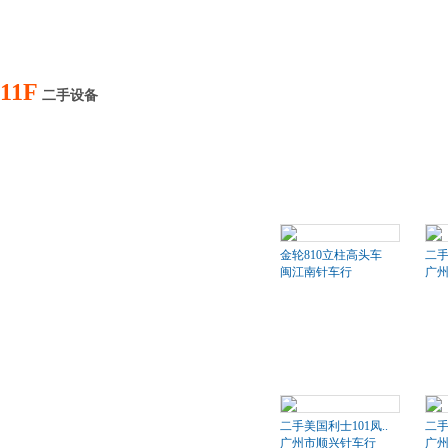
11F
二手设备
金轮810立柱高头车
二
闽江南针车行
广
二手美国利士101凤..
二手
广州市顺兴针车行
广