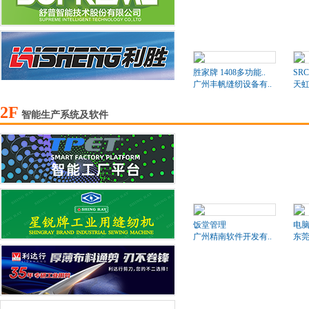
胜家牌 1408多功能..
SR
广州丰帆缝纫设备有..
天
2F
智能生产系统及软件
饭堂管理
电
广州精南软件开发有..
东莞