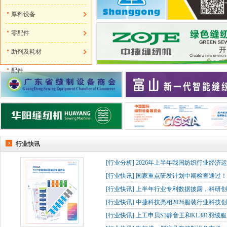
厚料设备
零配件
助剂及耗材
配件
行业快讯
[
行业分析
]
2026年上半年我国纺织行业经济
[
行业快讯
]
国家重点研发计划中期检查通过！杰
[
行业快讯
]
上半年行业专利数据披露，科研创
[
行业快讯
]
中捷科技亮相2026服装行业科技创
[
行业快讯
]
上工申贝S3静音王和KL381羽绒