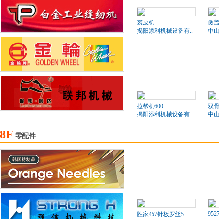
裘皮机
侧盖
揭阳添利机械设备有..
中山
拉帮机600
双骨
揭阳添利机械设备有..
中山
8F
零配件
952
胜家457针板罗丝5..