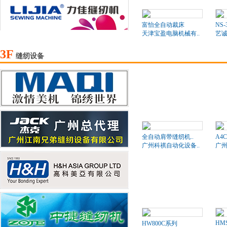
富怡全自动裁床
NS-
天津宝盈电脑机械有..
艺诚
3F
缝纫设备
全自动肩带缝纫机..
A4
广州科祺自动化设备..
广州
HMS
HW800C系列