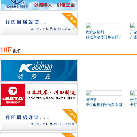
锅炉放垢剂
厂
科威利整烫设备有限公司
广
10F
配件
防护罩
开
天虹电机制造有限公司
天