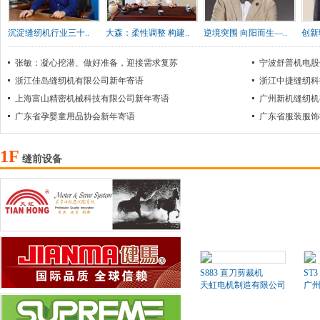
沉淀缝纫机行业三十..
大森：柔性调整 构建..
逆境突围 向阳而生—..
创新
张敏：凝心挖潜、做好准备，迎接需求复苏
宁波舒普机电股
浙江佳岛缝纫机有限公司新年寄语
浙江中捷缝纫科
上海富山精密机械科技有限公司新年寄语
广州新机缝纫机
广东省孕婴童用品协会新年寄语
广东省服装服饰
1F
缝前设备
S883 直刀剪裁机
ST3
天虹电机制造有限公司
广州