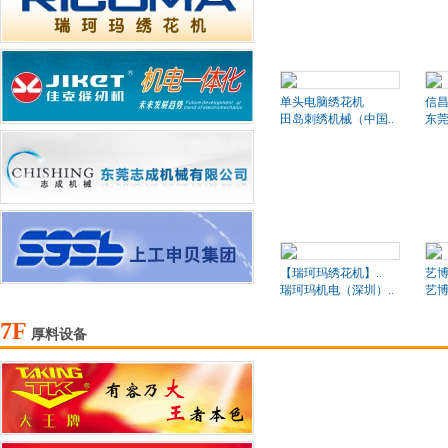
单头电脑绣花机
信昌
田岛刺绣机械（中国..
东莞
【瑞珂玛绣花机】..
艺博
瑞珂玛机电（深圳）..
艺
7F
厚料设备