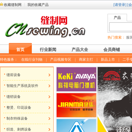
收藏缝制网
我的收藏产品
[请登录]
[
产品
热门搜索：
服装
首页
行业新闻
产品大全
会员商铺
特色服务：
在线行业刊物
|
产品视频专区
|
商家主打
|
新品上市
|
二手
缝前设备
智能生产系统及软件
缝纫设备
整烫、印花设备
制衣特殊设备
织造、刺绣设备