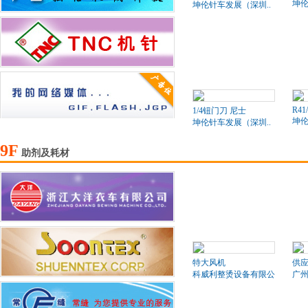
坤伦
坤伦针车发展（深圳..
R41
1/4钮门刀 尼士
坤伦
坤伦针车发展（深圳..
9F
助剂及耗材
特大风机
供应
科威利整烫设备有限公司
广