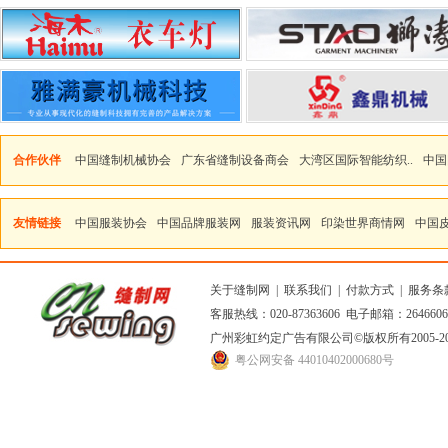
合作伙伴
中国缝制机械协会
广东省缝制设备商会
大湾区国际智能纺织..
中国
友情链接
中国服装协会
中国品牌服装网
服装资讯网
印染世界商情网
中国
关于缝制网
|
联系我们
|
付款方式
|
服务条
客服热线：020-87363606 电子邮箱：264660
广州彩虹约定广告有限公司
©版权所有2005
粤公网安备 44010402000680号