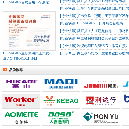
[
行业快讯
]
微扫描：探访丹东缝制设备市场
CISMA2027首次启用15个展馆
[
行业快讯
]
上半年全国纺织品服装出口同比增长
[
行业快讯
]
拓卡奔马、冠炯、宝宇荣膺2025
[
行业快讯
]
CISMA2027，打开展会新格局
[
行业快讯
]
微扫描：力扛还是传导——原材
[
行业快讯
]
中国缝制机械协会调研台州缝制机
[
行业快讯
]
跨境电商巨头SHEIN（希音）预
CISMA2027主形象海报正式发布
[
广东商会
]
商会参与协办印度尼西亚国际纺织
展会定档9月16日-19日
品牌推荐