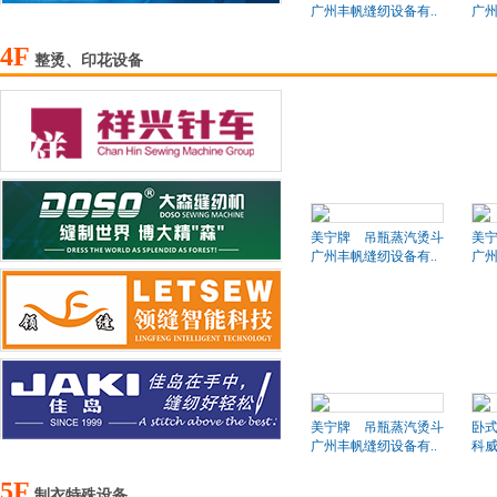
广州丰帆缝纫设备有..
广州
4F
整烫、印花设备
美宁牌 吊瓶蒸汽烫斗
美
广州丰帆缝纫设备有..
广州
美宁牌 吊瓶蒸汽烫斗
卧
广州丰帆缝纫设备有..
科
5F
制衣特殊设备