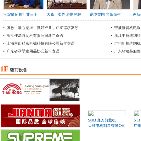
沉淀缝纫机行业三十..
大森：柔性调整 构建..
逆境突围 向阳而生—..
创新
张敏：凝心挖潜、做好准备，迎接需求复苏
宁波舒普机电股
浙江佳岛缝纫机有限公司新年寄语
浙江中捷缝纫科
上海富山精密机械科技有限公司新年寄语
广州新机缝纫机
广东省孕婴童用品协会新年寄语
广东省服装服饰
1F
缝前设备
S883 直刀剪裁机
ST3
天虹电机制造有限公司
广州