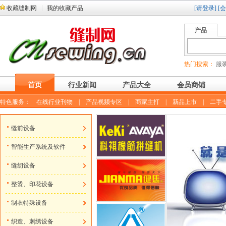
收藏缝制网
我的收藏产品
[请登录]
[
产品
热门搜索：
服装
首页
行业新闻
产品大全
会员商铺
特色服务：
在线行业刊物
|
产品视频专区
|
商家主打
|
新品上市
|
二手
缝前设备
智能生产系统及软件
缝纫设备
整烫、印花设备
制衣特殊设备
织造、刺绣设备