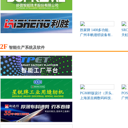
胜家牌 1408多功能..
SR
广州丰帆缝纫设备有..
天
2F
智能生产系统及软件
PGM样版设计（开头..
PO
上海派吉姆数码科技..
广州