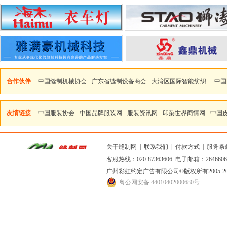
合作伙伴
中国缝制机械协会
广东省缝制设备商会
大湾区国际智能纺织..
中国
友情链接
中国服装协会
中国品牌服装网
服装资讯网
印染世界商情网
中国
关于缝制网
|
联系我们
|
付款方式
|
服务条
客服热线：020-87363606 电子邮箱：264660
广州彩虹约定广告有限公司
©版权所有2005
粤公网安备 44010402000680号