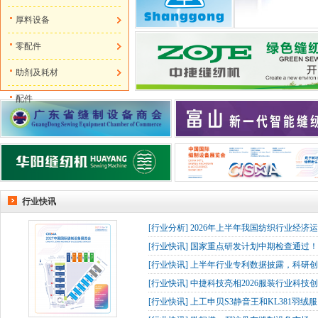
厚料设备
零配件
助剂及耗材
配件
行业快讯
[
行业分析
]
2026年上半年我国纺织行业经济
[
行业快讯
]
国家重点研发计划中期检查通过！杰
[
行业快讯
]
上半年行业专利数据披露，科研创
[
行业快讯
]
中捷科技亮相2026服装行业科技创
[
行业快讯
]
上工申贝S3静音王和KL381羽绒