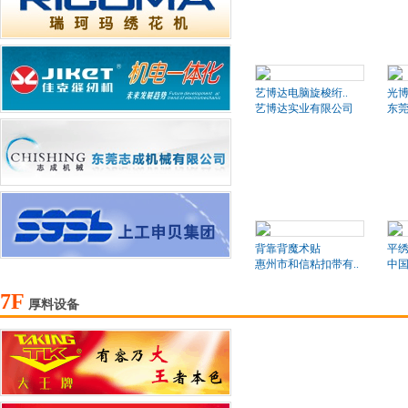
艺博达电脑旋梭绗..
光博
艺博达实业有限公司
东莞
背靠背魔术贴
平绣
惠州市和信粘扣带有..
中国
7F
厚料设备