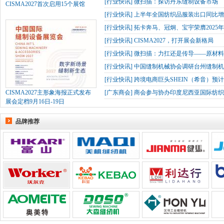
[
行业快讯
]
微扫描：探访丹东缝制设备市场
CISMA2027首次启用15个展馆
[
行业快讯
]
上半年全国纺织品服装出口同比增长
[
行业快讯
]
拓卡奔马、冠炯、宝宇荣膺2025
[
行业快讯
]
CISMA2027，打开展会新格局
[
行业快讯
]
微扫描：力扛还是传导——原材
[
行业快讯
]
中国缝制机械协会调研台州缝制机
[
行业快讯
]
跨境电商巨头SHEIN（希音）预
CISMA2027主形象海报正式发布
[
广东商会
]
商会参与协办印度尼西亚国际纺织
展会定档9月16日-19日
品牌推荐