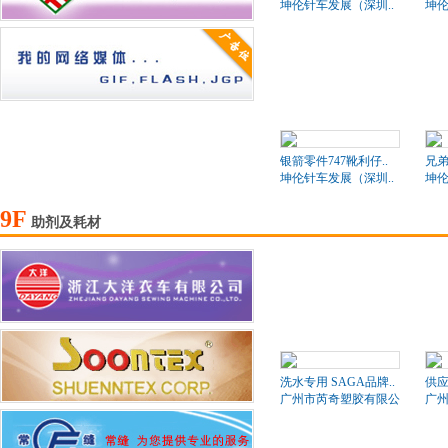
坤伦针车发展（深圳..
坤伦
银箭零件747靴利仔..
兄弟
坤伦针车发展（深圳..
坤伦
9F
助剂及耗材
洗水专用 SAGA品牌..
供应
广州市芮奇塑胶有限公司
广