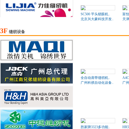
SC500 平头锁眼机..
富
北京兴大豪科技开发..
天津
3F
缝纫设备
全自动肩带缝纫机..
A4
广州科祺自动化设备..
广州
胜家牌3323多功能..
HR5