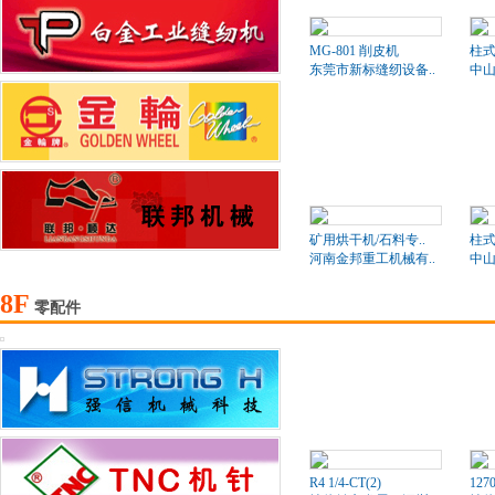
MG-801 削皮机
柱式
东莞市新标缝纫设备..
中山
矿用烘干机/石料专..
柱式
河南金邦重工机械有..
中山
8F
零配件
R4 1/4-CT(2)
127