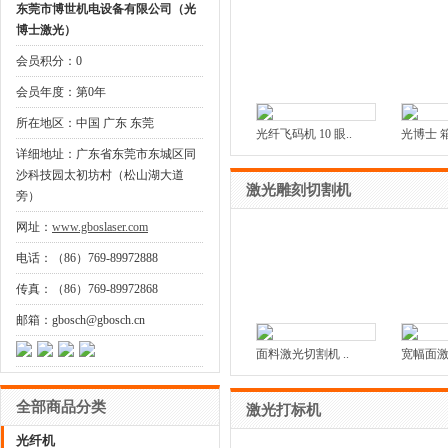
东莞市博世机电设备有限公司（光
博士激光）
会员积分：0
会员年度：第0年
所在地区：中国 广东 东莞
光纤飞码机 10 眼..
光博士 
详细地址：广东省东莞市东城区同
沙科技园太初坊村（松山湖大道
激光雕刻切割机
旁）
网址：
www.gboslaser.com
电话：（86）769-89972888
传真：（86）769-89972868
邮箱：gbosch@gbosch.cn
面料激光切割机 ..
宽幅面激
全部商品分类
激光打标机
光纤机