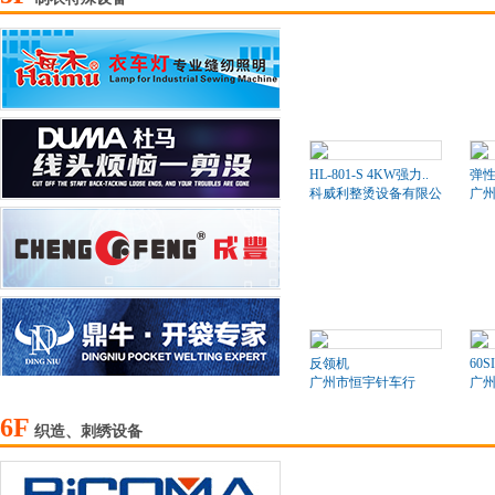
HL-801-S 4KW强力..
弹
科威利整烫设备有限公司
广
反领机
60S
广州市恒宇针车行
广
6F
织造、刺绣设备