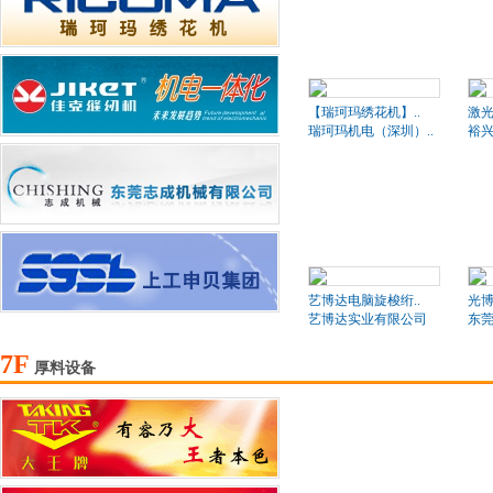
【瑞珂玛绣花机】..
激
瑞珂玛机电（深圳）..
裕
艺博达电脑旋梭绗..
光博
艺博达实业有限公司
东莞
7F
厚料设备