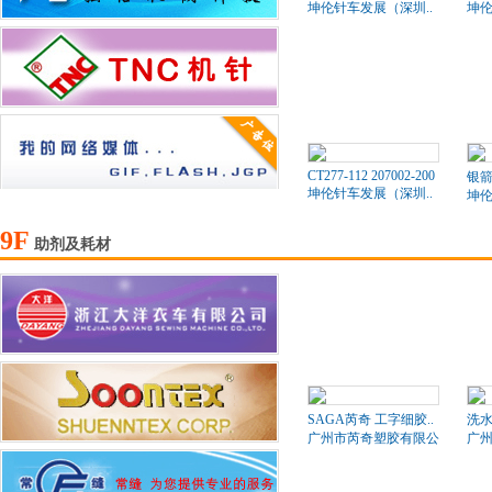
坤伦针车发展（深圳..
坤伦
CT277-112 207002-200
银箭
坤伦针车发展（深圳..
坤伦
9F
助剂及耗材
SAGA芮奇 工字细胶..
洗水
广州市芮奇塑胶有限公司
广