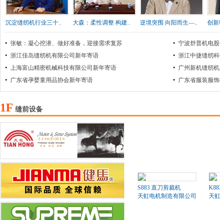
沉淀缝纫机行业三十..
大森：柔性调整 构建..
逆境突围 向阳而生—..
创新
张敏：凝心挖潜、做好准备，迎接需求复苏
宁波舒普机电股
浙江佳岛缝纫机有限公司新年寄语
浙江中捷缝纫科
上海富山精密机械科技有限公司新年寄语
广州新机缝纫机
广东省孕婴童用品协会新年寄语
广东省服装服饰
1F
缝前设备
S883 直刀剪裁机
K8
天虹电机制造有限公司
天