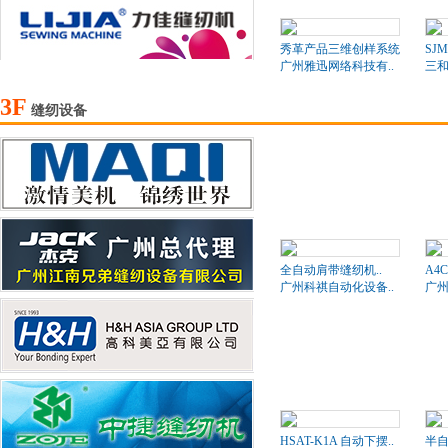
秀革产品三维创样系统
SJM
广州雅迅网络科技有..
三和
3F
缝纫设备
全自动肩带缝纫机..
A4
广州科祺自动化设备..
广州
HSAT-K1A 自动下摆..
半自