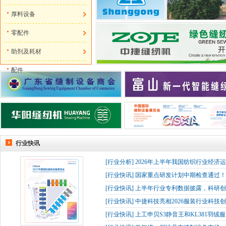
厚料设备
零配件
助剂及耗材
配件
行业快讯
[
行业分析
]
2026年上半年我国纺织行业经济
[
行业快讯
]
国家重点研发计划中期检查通过！杰
[
行业快讯
]
上半年行业专利数据披露，科研创
[
行业快讯
]
中捷科技亮相2026服装行业科技创
[
行业快讯
]
上工申贝S3静音王和KL381羽绒