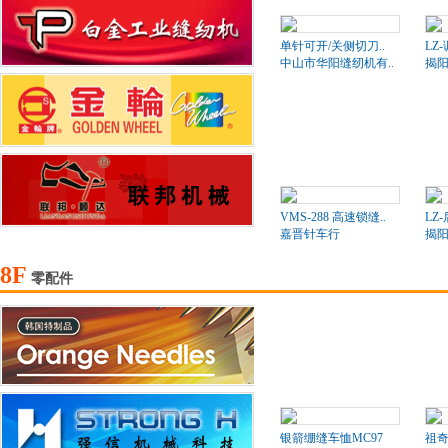
单针可开/关侧切刀..
LZ
中山市华阳缝纫机有..
揭阳
VMS-288 高速锁缝..
LZ
嘉晋针车行
揭阳
8F
零配件
银箭绷缝车恤MC97
祖奇2