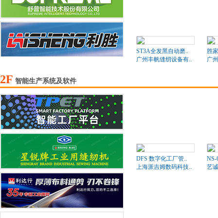
ST3A全发黑自动磨..
胜家
广州丰帆缝纫设备有..
广州
2F
智能生产系统及软件
DFS 数字化工厂管..
NS
上海派吉姆数码科技..
艺诚