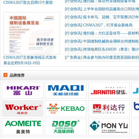
[
行业快讯
]
微扫描：探访丹东缝制设备市场
CISMA2027首次启用15个展馆
[
行业快讯
]
上半年全国纺织品服装出口同比增长
[
行业快讯
]
拓卡奔马、冠炯、宝宇荣膺2025
[
行业快讯
]
CISMA2027，打开展会新格局
[
行业快讯
]
微扫描：力扛还是传导——原材
[
行业快讯
]
中国缝制机械协会调研台州缝制机
[
行业快讯
]
跨境电商巨头SHEIN（希音）预
CISMA2027主形象海报正式发布
[
广东商会
]
商会参与协办印度尼西亚国际纺织
展会定档9月16日-19日
品牌推荐