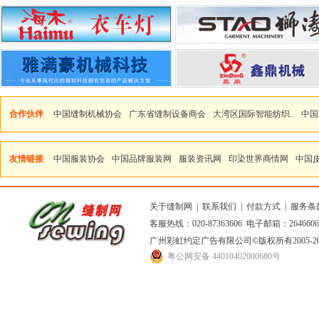
合作伙伴
中国缝制机械协会
广东省缝制设备商会
大湾区国际智能纺织..
中国
友情链接
中国服装协会
中国品牌服装网
服装资讯网
印染世界商情网
中国
关于缝制网
|
联系我们
|
付款方式
|
服务条
客服热线：020-87363606 电子邮箱：264660
广州彩虹约定广告有限公司
©版权所有2005
粤公网安备 44010402000680号