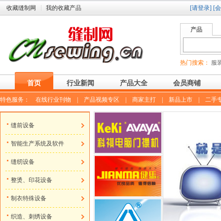
收藏缝制网
我的收藏产品
[请登录]
[
产品
热门搜索：
服装
首页
行业新闻
产品大全
会员商铺
特色服务：
在线行业刊物
|
产品视频专区
|
商家主打
|
新品上市
|
二手
缝前设备
智能生产系统及软件
缝纫设备
整烫、印花设备
制衣特殊设备
织造、刺绣设备