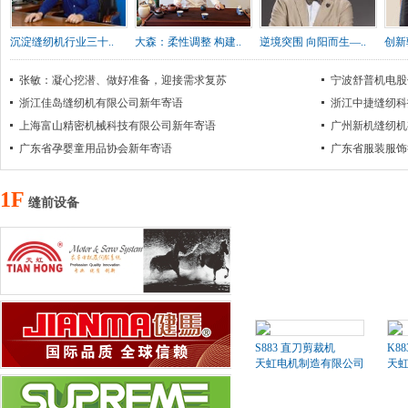
沉淀缝纫机行业三十..
大森：柔性调整 构建..
逆境突围 向阳而生—..
创新
张敏：凝心挖潜、做好准备，迎接需求复苏
宁波舒普机电股
浙江佳岛缝纫机有限公司新年寄语
浙江中捷缝纫科
上海富山精密机械科技有限公司新年寄语
广州新机缝纫机
广东省孕婴童用品协会新年寄语
广东省服装服饰
1F
缝前设备
S883 直刀剪裁机
K8
天虹电机制造有限公司
天