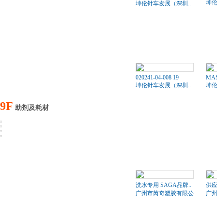
坤伦
坤伦针车发展（深圳..
020241-04-008 19
MAS
坤伦针车发展（深圳..
坤伦
9F
助剂及耗材
洗水专用 SAGA品牌..
供应
广州市芮奇塑胶有限公司
广