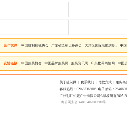
合作伙伴
中国缝制机械协会
广东省缝制设备商会
大湾区国际智能纺织..
中国
友情链接
中国服装协会
中国品牌服装网
服装资讯网
印染世界商情网
中国
关于缝制网
|
联系我们
|
付款方式
|
服务条
客服热线：020-87363606 电子邮箱：264660
广州彩虹约定广告有限公司
©版权所有2005
粤公网安备 44010402000680号