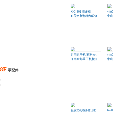
MG-801 削皮机
柱式
东莞市新标缝纫设备..
中山
矿用烘干机/石料专..
柱式
河南金邦重工机械有..
中山
8F
零配件
6-90
胜家457尾碌411385