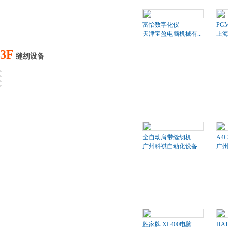
富怡数字化仪
PG
天津宝盈电脑机械有..
上海
3F
缝纫设备
全自动肩带缝纫机..
A4
广州科祺自动化设备..
广州
胜家牌 XL400电脑..
HA