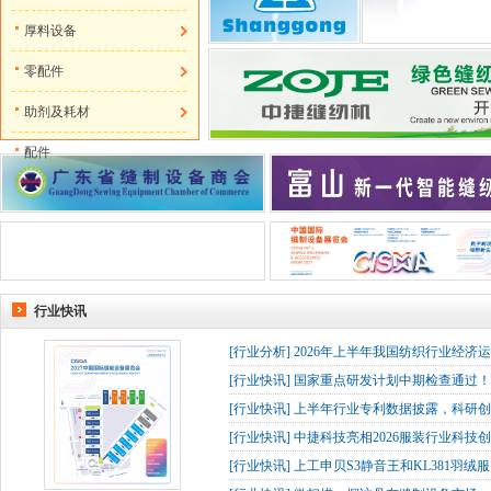
厚料设备
零配件
助剂及耗材
配件
行业快讯
[
行业分析
]
2026年上半年我国纺织行业经济
[
行业快讯
]
国家重点研发计划中期检查通过！杰
[
行业快讯
]
上半年行业专利数据披露，科研创
[
行业快讯
]
中捷科技亮相2026服装行业科技创
[
行业快讯
]
上工申贝S3静音王和KL381羽绒