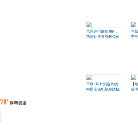
艺博达电脑旋梭绗..
光博
艺博达实业有限公司
东莞
平绣+珠片混合刺绣..
【瑞
中国宝轮电脑刺绣机..
瑞珂
7F
厚料设备