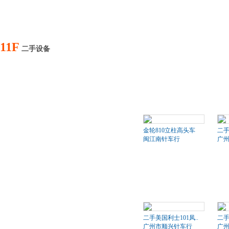
11F
二手设备
金轮810立柱高头车
二
闽江南针车行
广
二手美国利士101凤..
二手
广州市顺兴针车行
广