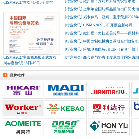
[
行业快讯
]
微扫描：探访丹东缝制设备市场
CISMA2027首次启用15个展馆
[
行业快讯
]
上半年全国纺织品服装出口同比增长
[
行业快讯
]
拓卡奔马、冠炯、宝宇荣膺2025
[
行业快讯
]
CISMA2027，打开展会新格局
[
行业快讯
]
微扫描：力扛还是传导——原材
[
行业快讯
]
中国缝制机械协会调研台州缝制机
[
行业快讯
]
跨境电商巨头SHEIN（希音）预
CISMA2027主形象海报正式发布
[
广东商会
]
商会参与协办印度尼西亚国际纺织
展会定档9月16日-19日
品牌推荐