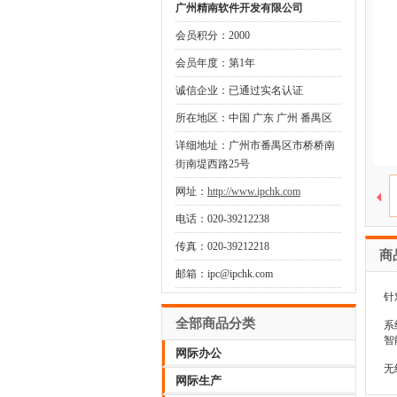
广州精南软件开发有限公司
会员积分：2000
会员年度：第1年
诚信企业：已通过实名认证
所在地区：中国 广东 广州 番禺区
详细地址：广州市番禺区市桥桥南
街南堤西路25号
网址：
http://www.ipchk.com
电话：020-39212238
传真：020-39212218
商
邮箱：ipc@ipchk.com
针
全部商品分类
系
智
网际办公
无
网际生产