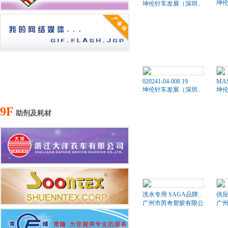
坤伦
坤伦针车发展（深圳..
020241-04-008 19
MAS
坤伦针车发展（深圳..
坤伦
9F
助剂及耗材
洗水专用 SAGA品牌..
供应
广州市芮奇塑胶有限公司
广