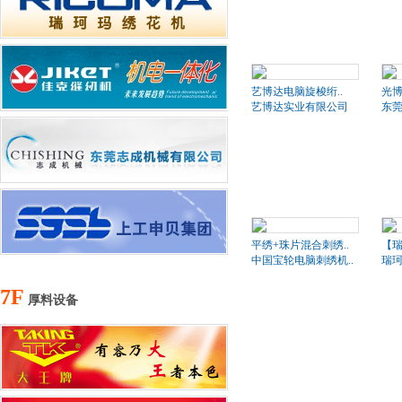
艺博达电脑旋梭绗..
光博
艺博达实业有限公司
东莞
平绣+珠片混合刺绣..
【瑞
中国宝轮电脑刺绣机..
瑞珂
7F
厚料设备