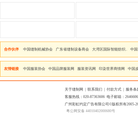
合作伙伴
中国缝制机械协会
广东省缝制设备商会
大湾区国际智能纺织..
中国
友情链接
中国服装协会
中国品牌服装网
服装资讯网
印染世界商情网
中国
关于缝制网
|
联系我们
|
付款方式
|
服务条
客服热线：020-87363606 电子邮箱：264660
广州彩虹约定广告有限公司
©版权所有2005
粤公网安备 44010402000680号