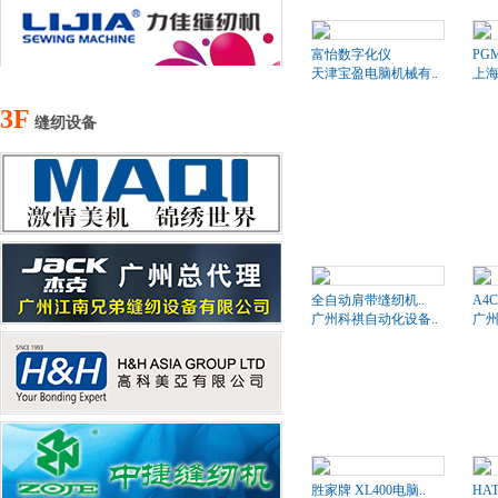
富怡数字化仪
PG
天津宝盈电脑机械有..
上海
3F
缝纫设备
全自动肩带缝纫机..
A4
广州科祺自动化设备..
广州
胜家牌 XL400电脑..
HA