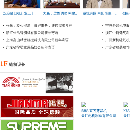
沉淀缝纫机行业三十..
大森：柔性调整 构建..
逆境突围 向阳而生—..
创新
张敏：凝心挖潜、做好准备，迎接需求复苏
宁波舒普机电股
浙江佳岛缝纫机有限公司新年寄语
浙江中捷缝纫科
上海富山精密机械科技有限公司新年寄语
广州新机缝纫机
广东省孕婴童用品协会新年寄语
广东省服装服饰
1F
缝前设备
S883 直刀剪裁机
K8
天虹电机制造有限公司
天