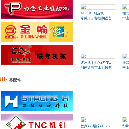
MG-801 削皮机
柱式
东莞市新标缝纫设备..
中山
矿用烘干机/石料专..
柱式
河南金邦重工机械有..
中山
8F
零配件
6-90
胜家457尾碌411385