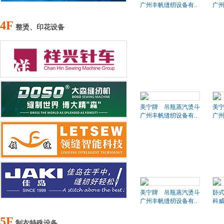
广州丰帆缝纫设备有..
广州
4F
整烫、印花设备
美宁牌 吊瓶蒸汽烫斗
美
广州丰帆缝纫设备有..
广州
美宁牌 吊瓶蒸汽烫斗
卧
广州丰帆缝纫设备有..
科
5F
制衣特殊设备