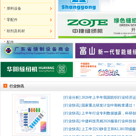
厚料设备
零配件
助剂及耗材
配件
行业快讯
[
行业分析
]
2026年上半年我国纺织行业经济
[
行业快讯
]
国家重点研发计划中期检查通过！杰
[
行业快讯
]
上半年行业专利数据披露，科研创
[
行业快讯
]
中捷科技亮相2026服装行业科技创
[
行业快讯
]
上工申贝S3静音王和KL381羽绒