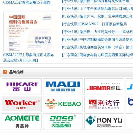
[
行业快讯
]
微扫描：探访丹东缝制设备市场
CISMA2027首次启用15个展馆
[
行业快讯
]
上半年全国纺织品服装出口同比增长
[
行业快讯
]
拓卡奔马、冠炯、宝宇荣膺2025
[
行业快讯
]
CISMA2027，打开展会新格局
[
行业快讯
]
微扫描：力扛还是传导——原材
[
行业快讯
]
中国缝制机械协会调研台州缝制机
[
行业快讯
]
跨境电商巨头SHEIN（希音）预
CISMA2027主形象海报正式发布
[
广东商会
]
商会参与协办印度尼西亚国际纺织
展会定档9月16日-19日
品牌推荐