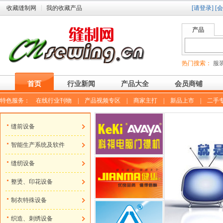
收藏缝制网
我的收藏产品
[请登录]
[
产品
热门搜索：
服装
首页
行业新闻
产品大全
会员商铺
特色服务：
在线行业刊物
|
产品视频专区
|
商家主打
|
新品上市
|
二手
缝前设备
智能生产系统及软件
缝纫设备
整烫、印花设备
制衣特殊设备
织造、刺绣设备