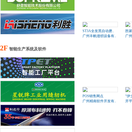
ST3A全发黑自动磨..
胜家
广州丰帆缝纫设备有..
广州
2F
智能生产系统及软件
POS销售网点
“伊
广州精南软件开发有..
开