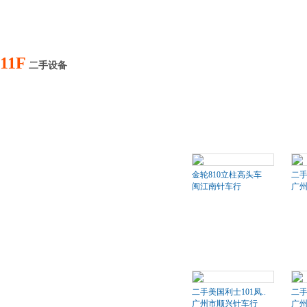
11F
二手设备
金轮810立柱高头车
二
闽江南针车行
广
二手美国利士101凤..
二手
广州市顺兴针车行
广