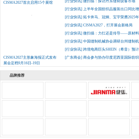
[
行业快讯
]
微扫描：探访丹东缝制设备市场
CISMA2027首次启用15个展馆
[
行业快讯
]
上半年全国纺织品服装出口同比增长
[
行业快讯
]
拓卡奔马、冠炯、宝宇荣膺2025
[
行业快讯
]
CISMA2027，打开展会新格局
[
行业快讯
]
微扫描：力扛还是传导——原材
[
行业快讯
]
中国缝制机械协会调研台州缝制机
[
行业快讯
]
跨境电商巨头SHEIN（希音）预
CISMA2027主形象海报正式发布
[
广东商会
]
商会参与协办印度尼西亚国际纺织
展会定档9月16日-19日
品牌推荐