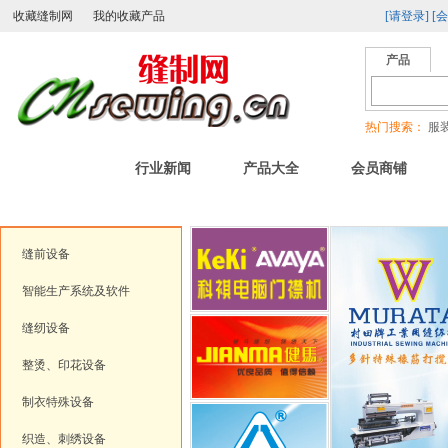
收藏缝制网
我的收藏产品
[请登录]
[
产品
热门搜索：
服装
首页
行业新闻
产品大全
会员商铺
特色服务：
在线行业刊物
|
产品视频专区
|
商家主打
|
新品上市
|
二手
缝前设备
智能生产系统及软件
缝纫设备
整烫、印花设备
制衣特殊设备
织造、刺绣设备