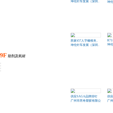
坤伦针车发展（深圳..
坤伦
R71
胜家457人字橡根夹..
坤伦
坤伦针车发展（深圳..
9F
助剂及耗材
供应SAGA品牌排钉
供应
广州市芮奇塑胶有限公司
广