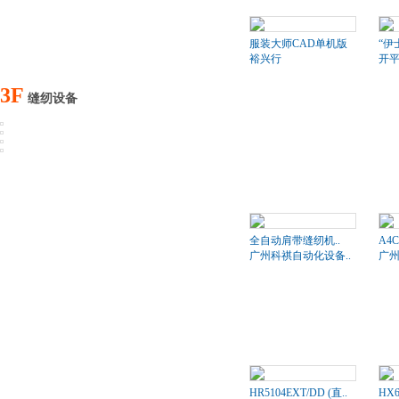
服装大师CAD单机版
“伊
裕兴行
开
3F
缝纫设备
全自动肩带缝纫机..
A4
广州科祺自动化设备..
广州
HR5104EXT/DD (直..
HX