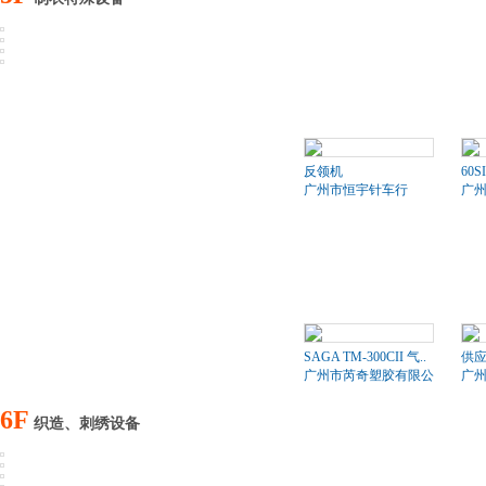
反领机
60S
广州市恒宇针车行
广
SAGA TM-300CII 气..
供应ba
广州市芮奇塑胶有限公司
广
6F
织造、刺绣设备