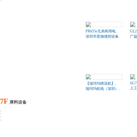
PR655e兄弟商用电..
GL2
深圳市星驰缝纫设备..
广
SG7
【瑞珂玛绣花机】..
上工
瑞珂玛机电（深圳）..
7F
厚料设备