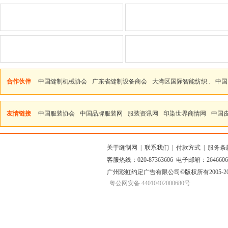
合作伙伴
中国缝制机械协会
广东省缝制设备商会
大湾区国际智能纺织..
中国
友情链接
中国服装协会
中国品牌服装网
服装资讯网
印染世界商情网
中国
关于缝制网
|
联系我们
|
付款方式
|
服务条
客服热线：020-87363606 电子邮箱：264660
广州彩虹约定广告有限公司
©版权所有2005
粤公网安备 44010402000680号