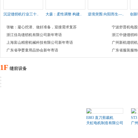
沉淀缝纫机行业三十..
大森：柔性调整 构建..
逆境突围 向阳而生—..
创新
张敏：凝心挖潜、做好准备，迎接需求复苏
宁波舒普机电股
浙江佳岛缝纫机有限公司新年寄语
浙江中捷缝纫科
上海富山精密机械科技有限公司新年寄语
广州新机缝纫机
广东省孕婴童用品协会新年寄语
广东省服装服饰
1F
缝前设备
E883 直刀剪裁机
ST3
天虹电机制造有限公司
广州