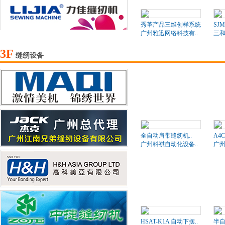
秀革产品三维创样系统
SJM
广州雅迅网络科技有..
三和
3F
缝纫设备
全自动肩带缝纫机..
A4
广州科祺自动化设备..
广州
HSAT-K1A 自动下摆..
半自