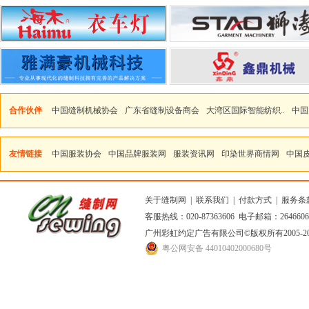
合作伙伴
中国缝制机械协会
广东省缝制设备商会
大湾区国际智能纺织..
中国
友情链接
中国服装协会
中国品牌服装网
服装资讯网
印染世界商情网
中国
关于缝制网
|
联系我们
|
付款方式
|
服务条
客服热线：020-87363606 电子邮箱：264660
广州彩虹约定广告有限公司
©版权所有2005
粤公网安备 44010402000680号