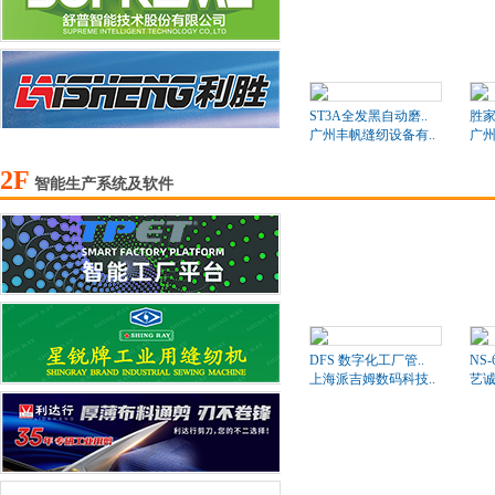
ST3A全发黑自动磨..
胜家
广州丰帆缝纫设备有..
广州
2F
智能生产系统及软件
DFS 数字化工厂管..
NS
上海派吉姆数码科技..
艺诚