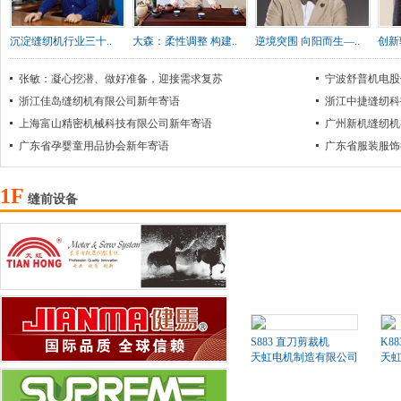
沉淀缝纫机行业三十..
大森：柔性调整 构建..
逆境突围 向阳而生—..
创新
张敏：凝心挖潜、做好准备，迎接需求复苏
宁波舒普机电股
浙江佳岛缝纫机有限公司新年寄语
浙江中捷缝纫科
上海富山精密机械科技有限公司新年寄语
广州新机缝纫机
广东省孕婴童用品协会新年寄语
广东省服装服饰
1F
缝前设备
S883 直刀剪裁机
K8
天虹电机制造有限公司
天