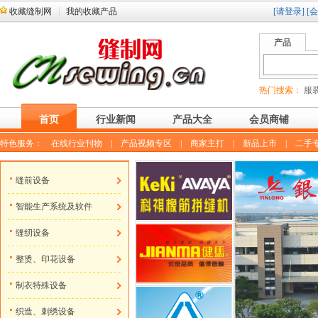
收藏缝制网
我的收藏产品
[请登录]
[
产品
热门搜索：
服装
首页
行业新闻
产品大全
会员商铺
特色服务：
在线行业刊物
|
产品视频专区
|
商家主打
|
新品上市
|
二手
缝前设备
智能生产系统及软件
缝纫设备
整烫、印花设备
制衣特殊设备
织造、刺绣设备