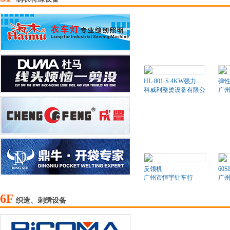
HL-801-S 4KW强力..
弹
科威利整烫设备有限公司
广
反领机
60S
广州市恒宇针车行
广
6F
织造、刺绣设备