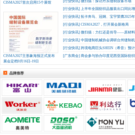
[
行业快讯
]
微扫描：探访丹东缝制设备市场
CISMA2027首次启用15个展馆
[
行业快讯
]
上半年全国纺织品服装出口同比增长
[
行业快讯
]
拓卡奔马、冠炯、宝宇荣膺2025
[
行业快讯
]
CISMA2027，打开展会新格局
[
行业快讯
]
微扫描：力扛还是传导——原材
[
行业快讯
]
中国缝制机械协会调研台州缝制机
[
行业快讯
]
跨境电商巨头SHEIN（希音）预
CISMA2027主形象海报正式发布
[
广东商会
]
商会参与协办印度尼西亚国际纺织
展会定档9月16日-19日
品牌推荐