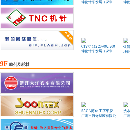
坤伦针车发展（深圳..
坤伦
CT277-112 207002-200
银箭
坤伦针车发展（深圳..
坤伦
9F
助剂及耗材
SAGA芮奇 工字细胶..
洗水
广州市芮奇塑胶有限公司
广