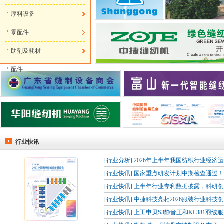
厚料设备
零配件
助剂及耗材
配件
行业快讯
[
行业分析
]
2026年上半年我国纺织行业经济
[
行业快讯
]
国家重点研发计划中期检查通过！杰
[
行业快讯
]
上半年行业专利数据披露，科研创
[
行业快讯
]
中捷科技亮相2026服装行业科技创
[
行业快讯
]
上工申贝S3静音王和KL381羽绒