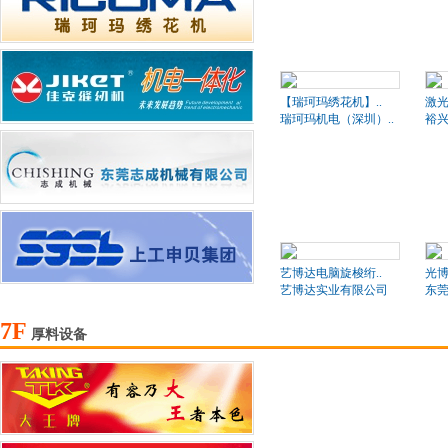
【瑞珂玛绣花机】..
激
瑞珂玛机电（深圳）..
裕
艺博达电脑旋梭绗..
光博
艺博达实业有限公司
东莞
7F
厚料设备