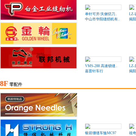
单针可开/关侧切刀..
LZ
中山市华阳缝纫机有..
揭阳
VMS-288 高速锁缝..
LZ
嘉晋针车行
揭阳
8F
零配件
银箭绷缝车恤MC97
祖奇2