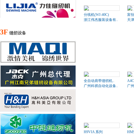
分线机(WJ-40C)
富
浙江伟杰服装设备有..
天津
3F
缝纫设备
全自动肩带缝纫机..
A4
广州科祺自动化设备..
广州
H9VIA 系列
HM