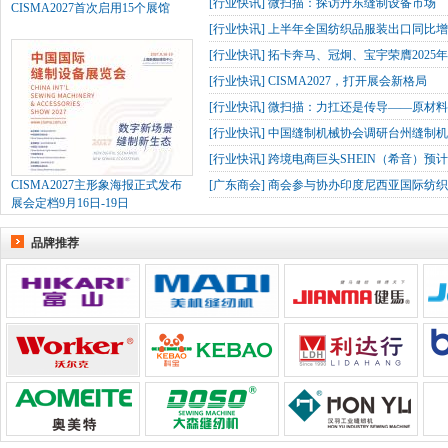
[
行业快讯
]
微扫描：探访丹东缝制设备市场
CISMA2027首次启用15个展馆
[
行业快讯
]
上半年全国纺织品服装出口同比增长
[
行业快讯
]
拓卡奔马、冠炯、宝宇荣膺2025
[
行业快讯
]
CISMA2027，打开展会新格局
[
行业快讯
]
微扫描：力扛还是传导——原材
[
行业快讯
]
中国缝制机械协会调研台州缝制机
[
行业快讯
]
跨境电商巨头SHEIN（希音）预
CISMA2027主形象海报正式发布
[
广东商会
]
商会参与协办印度尼西亚国际纺织
展会定档9月16日-19日
品牌推荐