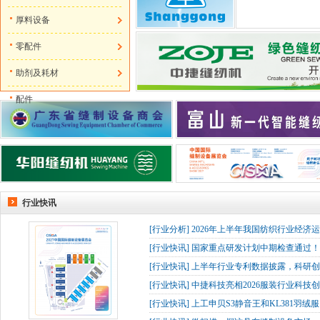
厚料设备
零配件
助剂及耗材
配件
行业快讯
[
行业分析
]
2026年上半年我国纺织行业经济
[
行业快讯
]
国家重点研发计划中期检查通过！杰
[
行业快讯
]
上半年行业专利数据披露，科研创
[
行业快讯
]
中捷科技亮相2026服装行业科技创
[
行业快讯
]
上工申贝S3静音王和KL381羽绒