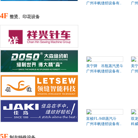
广州丰帆缝纫设备有..
广州
4F
整烫、印花设备
美宁牌 吊瓶蒸汽烫斗
美
广州丰帆缝纫设备有..
广州
富棱FL-94B蒸汽斗
双
广州丰帆缝纫设备有..
科
5F
制衣特殊设备