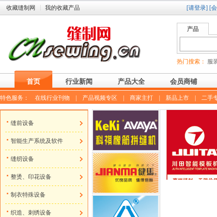
收藏缝制网
我的收藏产品
[请登录]
[
产品
热门搜索：
服装
首页
行业新闻
产品大全
会员商铺
特色服务：
在线行业刊物
|
产品视频专区
|
商家主打
|
新品上市
|
二手
缝前设备
智能生产系统及软件
缝纫设备
整烫、印花设备
制衣特殊设备
织造、刺绣设备