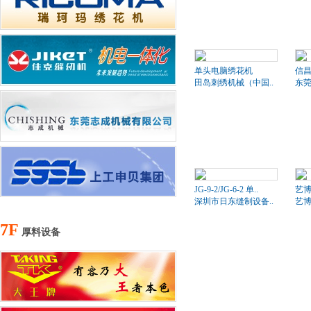
单头电脑绣花机
信昌
田岛刺绣机械（中国..
东莞
JG-9-2/JG-6-2 单..
艺博
深圳市日东缝制设备..
艺
7F
厚料设备