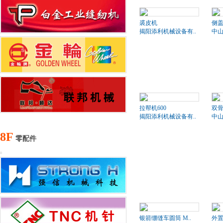
裘皮机
侧盖
揭阳添利机械设备有..
中山
拉帮机600
双骨
揭阳添利机械设备有..
中山
8F
零配件
银箭绷缝车圆筒 M..
外