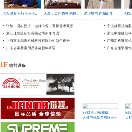
沉淀缝纫机行业三十..
大森：柔性调整 构建..
逆境突围 向阳而生—..
创新
张敏：凝心挖潜、做好准备，迎接需求复苏
宁波舒普机电股
浙江佳岛缝纫机有限公司新年寄语
浙江中捷缝纫科
上海富山精密机械科技有限公司新年寄语
广州新机缝纫机
广东省孕婴童用品协会新年寄语
广东省服装服饰
1F
缝前设备
S883 直刀剪裁机
K8
天虹电机制造有限公司
天