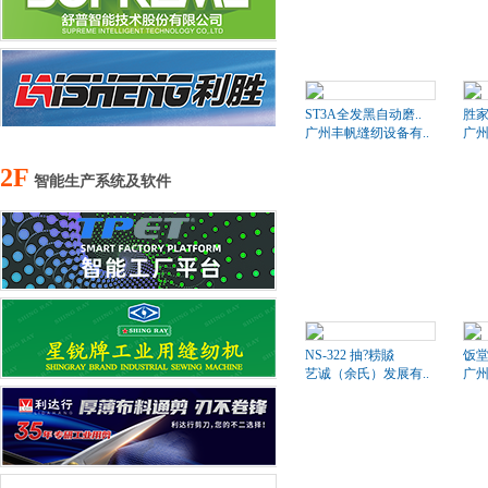
ST3A全发黑自动磨..
胜家
广州丰帆缝纫设备有..
广州
2F
智能生产系统及软件
NS-322 抽?耢贆
饭
艺诚（余氏）发展有..
广州