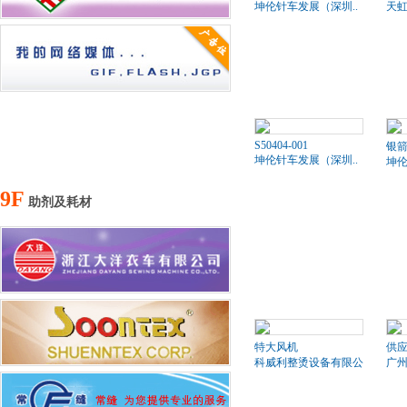
坤伦针车发展（深圳..
天
S50404-001
银箭
坤伦针车发展（深圳..
坤伦
9F
助剂及耗材
特大风机
供应
科威利整烫设备有限公司
广