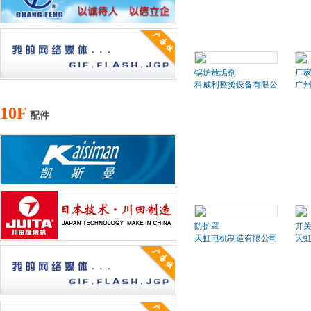
锅炉放垢剂
厂
科威利整烫设备有限公司
广
10F
配件
防护罩
开
天虹电机制造有限公司
天