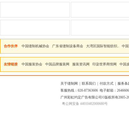
合作伙伴
中国缝制机械协会
广东省缝制设备商会
大湾区国际智能纺织..
中国
友情链接
中国服装协会
中国品牌服装网
服装资讯网
印染世界商情网
中国
关于缝制网
|
联系我们
|
付款方式
|
服务条
客服热线：020-87363606 电子邮箱：264660
广州彩虹约定广告有限公司
©版权所有2005
粤公网安备 44010402000680号