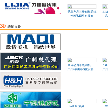
秀革产品三维创样系统
SJM
广州雅迅网络科技有..
三和
3F
缝纫设备
全自动肩带缝纫机..
A4
广州科祺自动化设备..
广州
HMS
HW800C系列