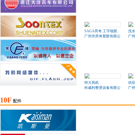
SAGA芮奇 工字细胶..
洗水
广州市芮奇塑胶有限公司
广
特大风机
供
科威利整烫设备有限公司
广
10F
配件