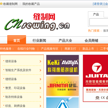
收藏缝制网
我的收藏产品
[请登录]
[
产品
热门搜索：
服装
首页
行业新闻
产品大全
会员商铺
特色服务：
在线行业刊物
|
产品视频专区
|
商家主打
|
新品上市
|
二手
缝前设备
智能生产系统及软件
缝纫设备
整烫、印花设备
制衣特殊设备
织造、刺绣设备