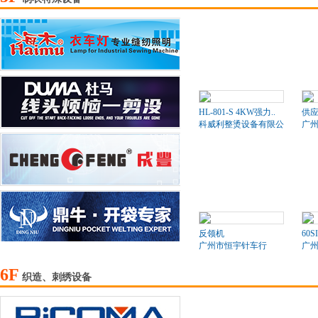
HL-801-S 4KW强力..
供应
科威利整烫设备有限公司
广
反领机
60S
广州市恒宇针车行
广
6F
织造、刺绣设备