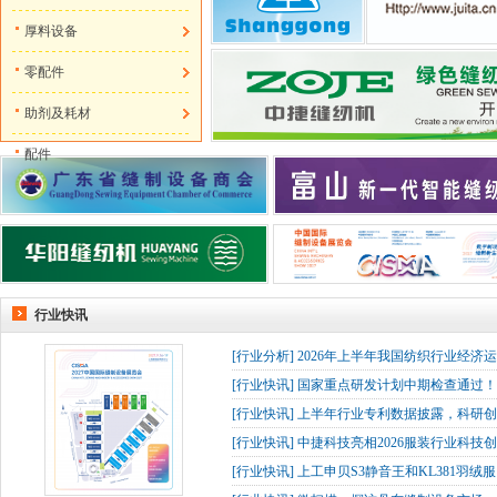
厚料设备
零配件
助剂及耗材
配件
行业快讯
[
行业分析
]
2026年上半年我国纺织行业经济
[
行业快讯
]
国家重点研发计划中期检查通过！杰
[
行业快讯
]
上半年行业专利数据披露，科研创
[
行业快讯
]
中捷科技亮相2026服装行业科技创
[
行业快讯
]
上工申贝S3静音王和KL381羽绒