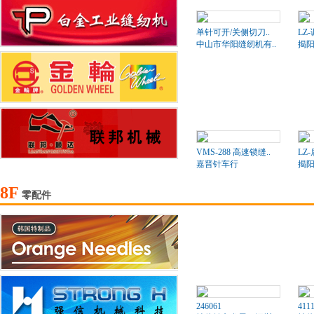
单针可开/关侧切刀..
LZ
中山市华阳缝纫机有..
揭阳
VMS-288 高速锁缝..
LZ
嘉晋针车行
揭阳
8F
零配件
246061
411