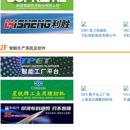
E883 直刀剪裁机
SR
天虹电机制造有限公司
天
2F
智能生产系统及软件
DFS 数字化工厂管..
NS
上海派吉姆数码科技..
艺诚