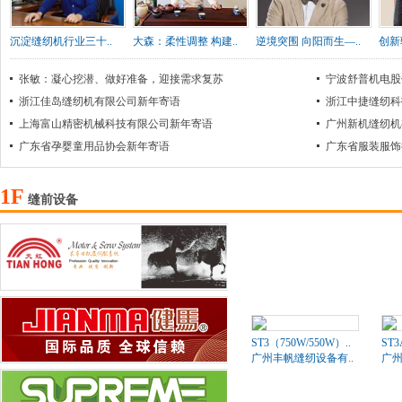
沉淀缝纫机行业三十..
大森：柔性调整 构建..
逆境突围 向阳而生—..
创新
张敏：凝心挖潜、做好准备，迎接需求复苏
宁波舒普机电股
浙江佳岛缝纫机有限公司新年寄语
浙江中捷缝纫科
上海富山精密机械科技有限公司新年寄语
广州新机缝纫机
广东省孕婴童用品协会新年寄语
广东省服装服饰
1F
缝前设备
ST3（750W/550W）..
ST
广州丰帆缝纫设备有..
广州