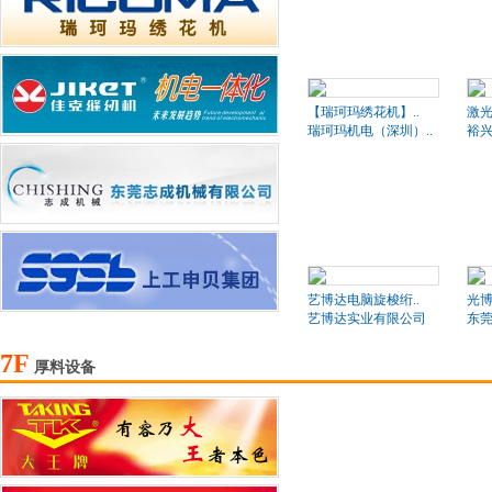
【瑞珂玛绣花机】..
激
瑞珂玛机电（深圳）..
裕
艺博达电脑旋梭绗..
光博
艺博达实业有限公司
东莞
7F
厚料设备