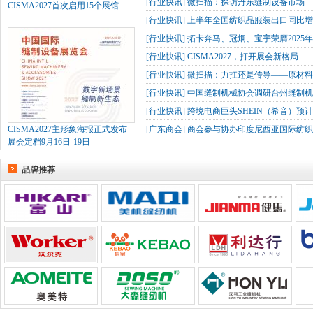
[
行业快讯
]
微扫描：探访丹东缝制设备市场
CISMA2027首次启用15个展馆
[
行业快讯
]
上半年全国纺织品服装出口同比增长
[
行业快讯
]
拓卡奔马、冠炯、宝宇荣膺2025
[
行业快讯
]
CISMA2027，打开展会新格局
[
行业快讯
]
微扫描：力扛还是传导——原材
[
行业快讯
]
中国缝制机械协会调研台州缝制机
[
行业快讯
]
跨境电商巨头SHEIN（希音）预
CISMA2027主形象海报正式发布
[
广东商会
]
商会参与协办印度尼西亚国际纺织
展会定档9月16日-19日
品牌推荐