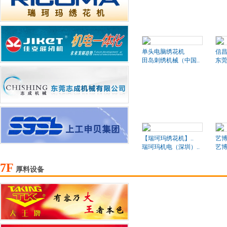
单头电脑绣花机
信昌
田岛刺绣机械（中国..
东莞
【瑞珂玛绣花机】..
艺博
瑞珂玛机电（深圳）..
艺
7F
厚料设备