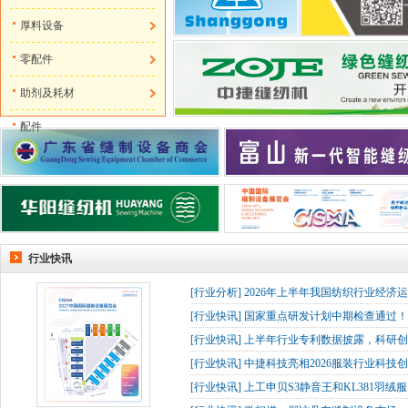
厚料设备
零配件
助剂及耗材
配件
行业快讯
[
行业分析
]
2026年上半年我国纺织行业经济
[
行业快讯
]
国家重点研发计划中期检查通过！杰
[
行业快讯
]
上半年行业专利数据披露，科研创
[
行业快讯
]
中捷科技亮相2026服装行业科技创
[
行业快讯
]
上工申贝S3静音王和KL381羽绒