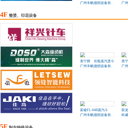
广州丰帆缝纫设备有..
广州
4F
整烫、印花设备
美宁牌 吊瓶蒸汽烫斗
美
广州丰帆缝纫设备有..
广州
富棱FL-94B蒸汽斗
双
广州丰帆缝纫设备有..
科
5F
制衣特殊设备