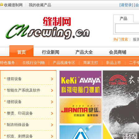
收藏缝制网
我的收藏产品
[请登录]
[
产品
热门搜索：
服装
首页
行业新闻
产品大全
会员商铺
特色服务：
在线行业刊物
|
产品视频专区
|
商家主打
|
新品上市
|
二手
缝前设备
智能生产系统及软件
缝纫设备
整烫、印花设备
制衣特殊设备
织造、刺绣设备