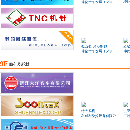
坤伦
坤伦针车发展（深圳..
020241-04-008 19
MAS
坤伦针车发展（深圳..
坤伦
9F
助剂及耗材
特大风机
供应
科威利整烫设备有限公司
广