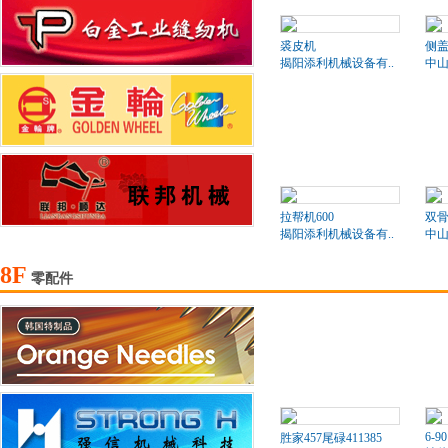
裘皮机
侧盖
揭阳添利机械设备有..
中山
拉帮机600
双骨
揭阳添利机械设备有..
中山
8F
零配件
6-90
胜家457尾碌411385