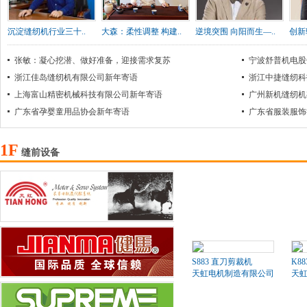
沉淀缝纫机行业三十..
大森：柔性调整 构建..
逆境突围 向阳而生—..
创新
张敏：凝心挖潜、做好准备，迎接需求复苏
宁波舒普机电股
浙江佳岛缝纫机有限公司新年寄语
浙江中捷缝纫科
上海富山精密机械科技有限公司新年寄语
广州新机缝纫机
广东省孕婴童用品协会新年寄语
广东省服装服饰
1F
缝前设备
S883 直刀剪裁机
K8
天虹电机制造有限公司
天