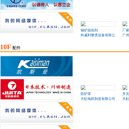
锅炉放垢剂
厂
科威利整烫设备有限公司
广
10F
配件
防护罩
开
天虹电机制造有限公司
天