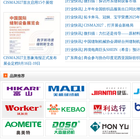
[
行业快讯
]
微扫描：探访丹东缝制设备市场
CISMA2027首次启用15个展馆
[
行业快讯
]
上半年全国纺织品服装出口同比增长
[
行业快讯
]
拓卡奔马、冠炯、宝宇荣膺2025
[
行业快讯
]
CISMA2027，打开展会新格局
[
行业快讯
]
微扫描：力扛还是传导——原材
[
行业快讯
]
中国缝制机械协会调研台州缝制机
[
行业快讯
]
跨境电商巨头SHEIN（希音）预
CISMA2027主形象海报正式发布
[
广东商会
]
商会参与协办印度尼西亚国际纺织
展会定档9月16日-19日
品牌推荐