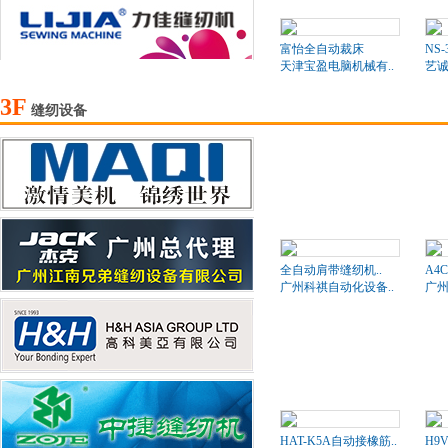
富怡全自动裁床
NS-
天津宝盈电脑机械有..
艺诚
3F
缝纫设备
全自动肩带缝纫机..
A4
广州科祺自动化设备..
广州
HAT-K5A自动接橡筋..
H9