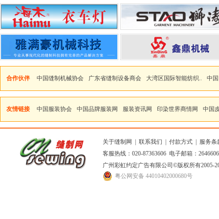
合作伙伴
中国缝制机械协会
广东省缝制设备商会
大湾区国际智能纺织..
中国
友情链接
中国服装协会
中国品牌服装网
服装资讯网
印染世界商情网
中国
关于缝制网
|
联系我们
|
付款方式
|
服务条
客服热线：020-87363606 电子邮箱：264660
广州彩虹约定广告有限公司
©版权所有2005
粤公网安备 44010402000680号