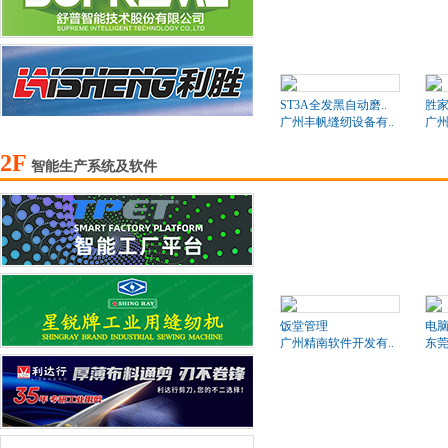
ST3A全发黑自动磨..
胜家
广州丰帆缝纫设备有..
广州
2F
智能生产系统及软件
饭堂管理
电
广州精南软件开发有..
东莞