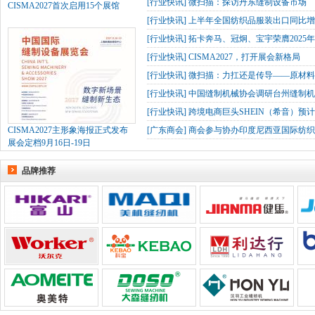
[
行业快讯
]
微扫描：探访丹东缝制设备市场
CISMA2027首次启用15个展馆
[
行业快讯
]
上半年全国纺织品服装出口同比增长
[
行业快讯
]
拓卡奔马、冠炯、宝宇荣膺2025
[
行业快讯
]
CISMA2027，打开展会新格局
[
行业快讯
]
微扫描：力扛还是传导——原材
[
行业快讯
]
中国缝制机械协会调研台州缝制机
[
行业快讯
]
跨境电商巨头SHEIN（希音）预
CISMA2027主形象海报正式发布
[
广东商会
]
商会参与协办印度尼西亚国际纺织
展会定档9月16日-19日
品牌推荐