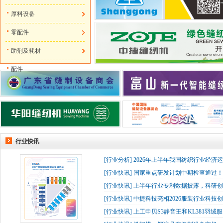
厚料设备
零配件
助剂及耗材
配件
行业快讯
[
行业分析
]
2026年上半年我国纺织行业经济
[
行业快讯
]
国家重点研发计划中期检查通过！杰
[
行业快讯
]
上半年行业专利数据披露，科研创
[
行业快讯
]
中捷科技亮相2026服装行业科技创
[
行业快讯
]
上工申贝S3静音王和KL381羽绒