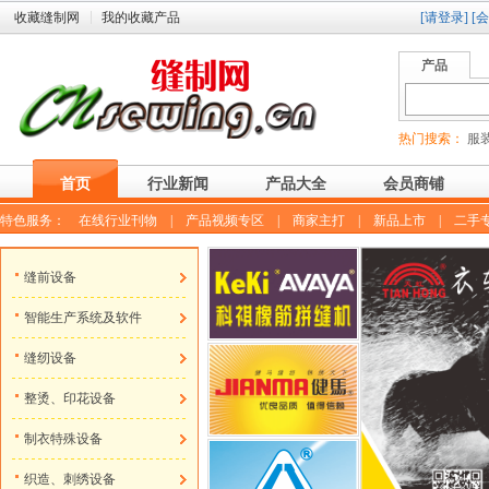
收藏缝制网
我的收藏产品
[请登录]
[
产品
热门搜索：
服装
首页
行业新闻
产品大全
会员商铺
特色服务：
在线行业刊物
|
产品视频专区
|
商家主打
|
新品上市
|
二手
缝前设备
智能生产系统及软件
缝纫设备
整烫、印花设备
制衣特殊设备
织造、刺绣设备