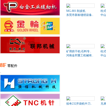
MG-801 削皮机
柱式
东莞市新标缝纫设备..
中山
矿用烘干机/石料专..
柱式
河南金邦重工机械有..
中山
8F
零配件
祖奇232开袋机中刀..
兄弟