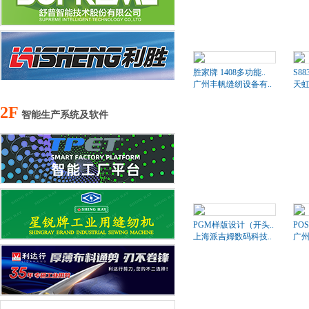
胜家牌 1408多功能..
S8
广州丰帆缝纫设备有..
天
2F
智能生产系统及软件
PGM样版设计（开头..
PO
上海派吉姆数码科技..
广州