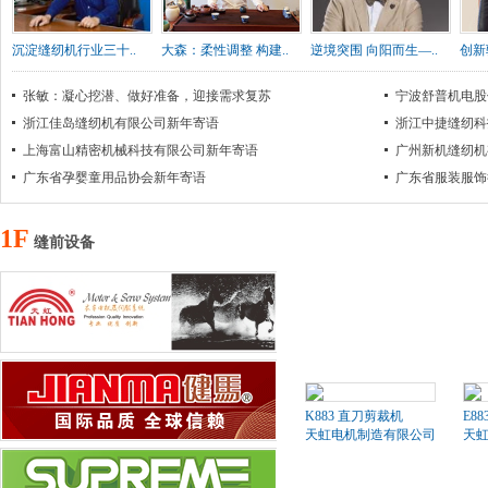
沉淀缝纫机行业三十..
大森：柔性调整 构建..
逆境突围 向阳而生—..
创新
张敏：凝心挖潜、做好准备，迎接需求复苏
宁波舒普机电股
浙江佳岛缝纫机有限公司新年寄语
浙江中捷缝纫科
上海富山精密机械科技有限公司新年寄语
广州新机缝纫机
广东省孕婴童用品协会新年寄语
广东省服装服饰
1F
缝前设备
K883 直刀剪裁机
E8
天虹电机制造有限公司
天