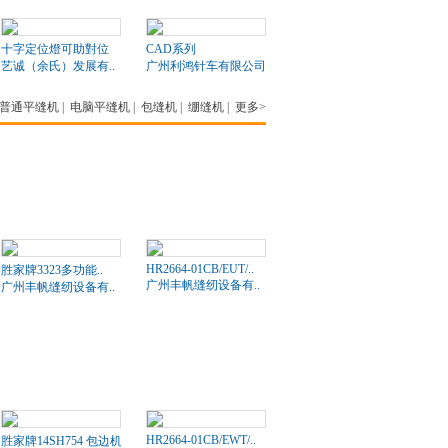
十字定位燈可助對位
CAD系列
艺诚（余氏）发展有..
广州利鸿针车有限公司
普通平缝机
|
电脑平缝机
|
包缝机
|
绷缝机
|
更多>
HR2664-01CB/EUT/..
胜家牌3323多功能..
广州丰帆缝纫设备有..
广州丰帆缝纫设备有..
HR2664-01CB/EWT/..
胜家牌14SH754 包边机