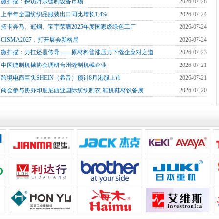
]
微扫描：探访丹东缝制设备市场
2026-07-28
]
上半年全国纺织品服装出口同比增长1.4%
2026-07-24
]
拓卡奔马、冠炯、宝宇荣膺2025年度国家级绿色工厂
2026-07-24
]
CISMA2027，打开展会新格局
2026-07-24
]
微扫描：力扛还是传导——原材料普涨压力下缝企应对之道
2026-07-23
]
中国缝制机械协会调研台州缝制机械企业
2026-07-21
]
跨境电商巨头SHEIN（希音）预计8月港股上市
2026-07-21
]
商会参与协办印度尼西亚国际纺织制衣·鞋机鞋材设备展
2026-07-20