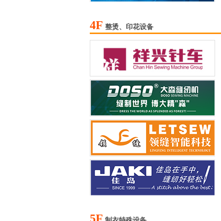
4F
整烫、印花设备
5F
制衣特殊设备