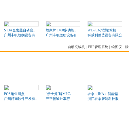
ST3A全发黑自动磨..
胜家牌 1408多功能..
WL-703小型缩水机
广州丰帆缝纫设备有..
广州丰帆缝纫设备有..
科威利整烫设备有限公司
自动充绒机
|
ERP管理系统
|
绘图仪
|
服
POS销售网点
“伊士曼”牌MPC-..
衣拿（INA）智能箱..
广州精南软件开发有..
开平德诚针车行
浙江衣拿智能科技股..