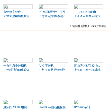
富怡数字化仪
PGM样版设计（开头..
TP 3-6-8全自动电..
天津宝盈电脑机械有..
上海派吉姆数码科技..
上海派吉姆数码科技..
开筒机(门襟机)
|
橡筋拼缝机
|
全自动肩带缝纫机..
A4C 平缝机
富山牌 HSAT-K4自..
广州科祺自动化设备..
广州江南兄弟缝纫设..
上海富山精密机械科..
胜家牌 XL400电脑..
HAT-K5A自动接橡筋..
HW76V系列