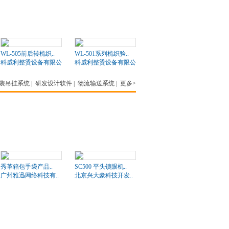
WL-505前后转梳织..
WL-501系列梳织验..
科威利整烫设备有限公司
科威利整烫设备有限公司
装吊挂系统
|
研发设计软件
|
物流输送系统
|
更多>
秀革箱包手袋产品..
SC500 平头锁眼机..
广州雅迅网络科技有..
北京兴大豪科技开发..