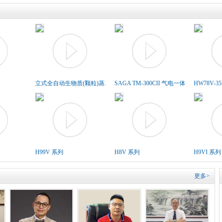
立式全自动生物质(颗粒)蒸..
SAGA TM-300CII 气电一体胶..
HW78V-3
H99V 系列
H8V 系列
H9VI 系列
更多>