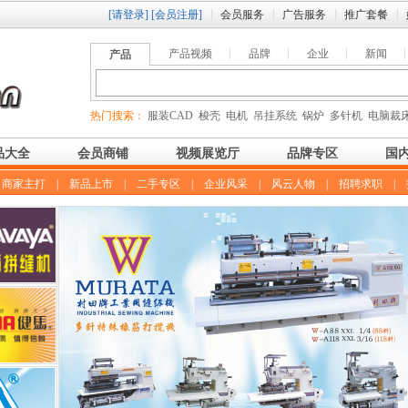
[请登录]
[会员注册]
会员服务
广告服务
推广套餐
产品视频
品牌
企业
新闻
产品
热门搜索：
服装CAD
梭壳
电机
吊挂系统
锅炉
多针机
电脑裁
品大全
会员商铺
视频展览厅
品牌专区
国
|
商家主打
|
新品上市
|
二手专区
|
企业风采
|
风云人物
|
招聘求职
|