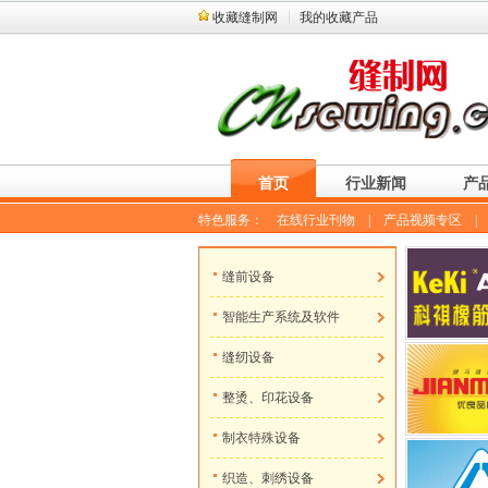
收藏缝制网
我的收藏产品
首页
行业新闻
产
特色服务：
在线行业刊物
|
产品视频专区
缝前设备
智能生产系统及软件
缝纫设备
整烫、印花设备
制衣特殊设备
织造、刺绣设备