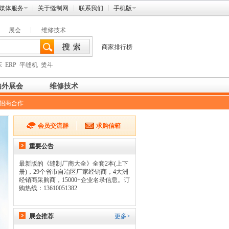
媒体服务
关于缝制网
联系我们
手机版
展会
维修技术
商家排行榜
床
ERP
平缝机
烫斗
内外展会
维修技术
招商合作
会员交流群
求购信箱
重要公告
最新版的《缝制厂商大全》全套2本(上下
册)，29个省市自冶区厂家经销商，4大洲
经销商采购商，15000+企业名录信息。订
购热线：13610051382
展会推荐
更多>