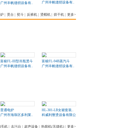
广州丰帆缝纫设备有..
广州丰帆缝纫设备有..
锅炉
|
烫台
|
熨斗
|
反裤机
|
烫帽机
|
烘干机
|
更多>
富棱FL-III型吊瓶烫斗
富棱FL-94B蒸汽斗
广州丰帆缝纫设备有..
广州丰帆缝纫设备有..
普通电炉
HL-301-LB女裙套装..
广州市海珠区多利莱..
科威利整烫设备有限公司
扫毛机
|
去污台
|
超声设备
|
热熔机(无缝机)
|
更多>