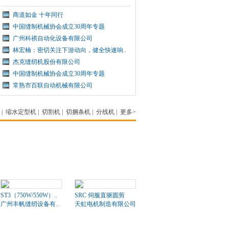
商道如金 十年同行
中国缝制机械协会成立30周年专题
广州科祺自动化设备有限公司
林宏楠：密切关注下游动向，健全快速响..
杰克缝纫机股份有限公司
中国缝制机械协会成立30周年专题
常熟市百联自动机械有限公司
|
缩水定型机
|
切割机
|
切捆条机
|
分线机
|
更多>
ST3（750W/550W）..
SRC 伺服直驱圆剪
广州丰帆缝纫设备有..
天虹电机制造有限公司