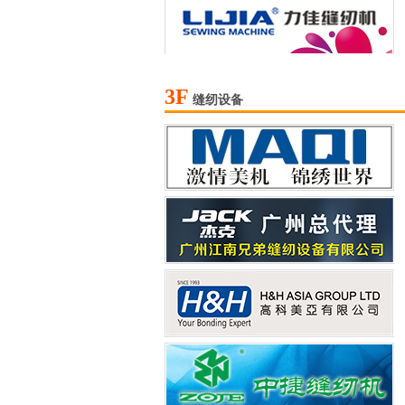
3F
缝纫设备