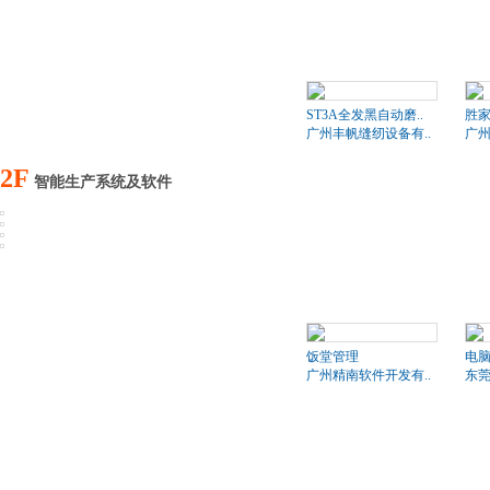
ST3A全发黑自动磨..
胜家
广州丰帆缝纫设备有..
广州
2F
智能生产系统及软件
饭堂管理
电
广州精南软件开发有..
东莞