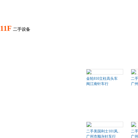
11F
二手设备
金轮810立柱高头车
二
闽江南针车行
广
二手美国利士101凤..
二手
广州市顺兴针车行
广