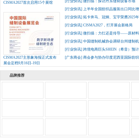
[
行业快讯
]
微扫描：探访丹东缝制设备市场
CISMA2027首次启用15个展馆
[
行业快讯
]
上半年全国纺织品服装出口同比增长
[
行业快讯
]
拓卡奔马、冠炯、宝宇荣膺2025
[
行业快讯
]
CISMA2027，打开展会新格局
[
行业快讯
]
微扫描：力扛还是传导——原材
[
行业快讯
]
中国缝制机械协会调研台州缝制机
[
行业快讯
]
跨境电商巨头SHEIN（希音）预
CISMA2027主形象海报正式发布
[
广东商会
]
商会参与协办印度尼西亚国际纺织
展会定档9月16日-19日
品牌推荐