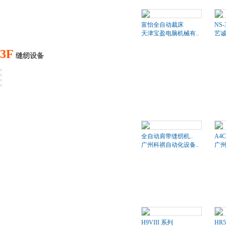
富怡全自动裁床
NS-
天津宝盈电脑机械有..
艺诚
3F
缝纫设备
全自动肩带缝纫机..
A4
广州科祺自动化设备..
广州
H9VIII 系列
HR5