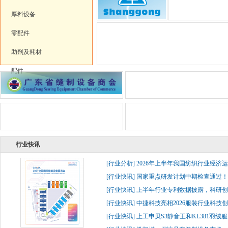
厚料设备
零配件
助剂及耗材
配件
行业快讯
[
行业分析
]
2026年上半年我国纺织行业经济
[
行业快讯
]
国家重点研发计划中期检查通过！杰
[
行业快讯
]
上半年行业专利数据披露，科研创
[
行业快讯
]
中捷科技亮相2026服装行业科技创
[
行业快讯
]
上工申贝S3静音王和KL381羽绒