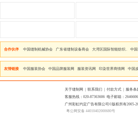
合作伙伴
中国缝制机械协会
广东省缝制设备商会
大湾区国际智能纺织..
中国
友情链接
中国服装协会
中国品牌服装网
服装资讯网
印染世界商情网
中国
关于缝制网
|
联系我们
|
付款方式
|
服务条
客服热线：020-87363606 电子邮箱：264660
广州彩虹约定广告有限公司
©版权所有2005
粤公网安备 44010402000680号