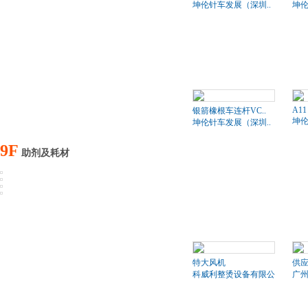
坤伦针车发展（深圳..
坤伦
A11
银箭橡根车连杆VC..
坤伦
坤伦针车发展（深圳..
9F
助剂及耗材
特大风机
供应
科威利整烫设备有限公司
广