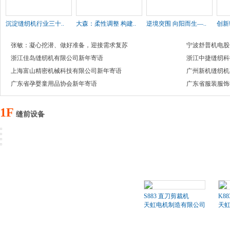
沉淀缝纫机行业三十..
大森：柔性调整 构建..
逆境突围 向阳而生—..
创新
张敏：凝心挖潜、做好准备，迎接需求复苏
宁波舒普机电股
浙江佳岛缝纫机有限公司新年寄语
浙江中捷缝纫科
上海富山精密机械科技有限公司新年寄语
广州新机缝纫机
广东省孕婴童用品协会新年寄语
广东省服装服饰
1F
缝前设备
S883 直刀剪裁机
K8
天虹电机制造有限公司
天