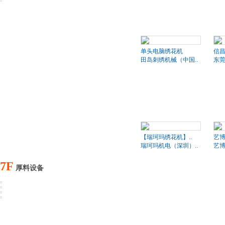
单头电脑绣花机
信昌
田岛刺绣机械（中国..
东莞
【瑞珂玛绣花机】..
艺博
瑞珂玛机电（深圳）..
艺
7F
厚料设备