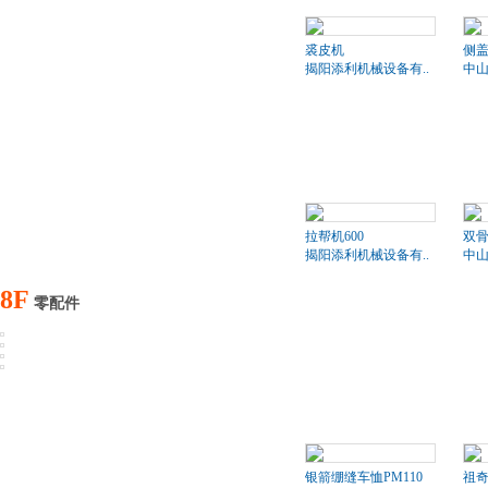
裘皮机
侧盖
揭阳添利机械设备有..
中山
拉帮机600
双骨
揭阳添利机械设备有..
中山
8F
零配件
银箭绷缝车恤PM110
祖奇8