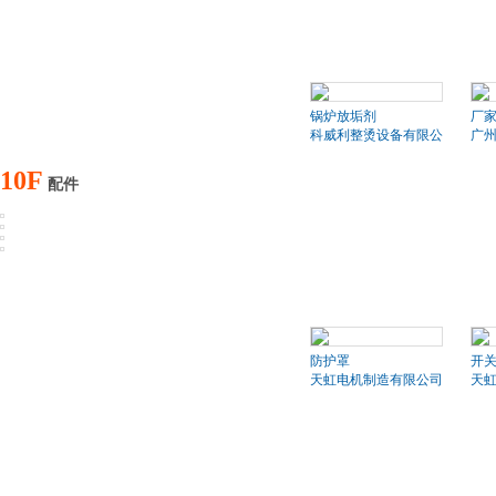
锅炉放垢剂
厂
科威利整烫设备有限公司
广
10F
配件
防护罩
开
天虹电机制造有限公司
天