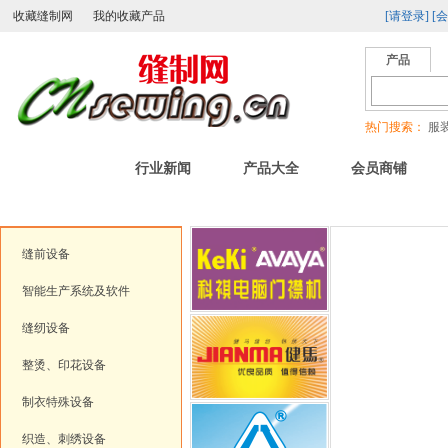
收藏缝制网
我的收藏产品
[请登录]
[
产品
热门搜索：
服装
首页
行业新闻
产品大全
会员商铺
特色服务：
在线行业刊物
|
产品视频专区
|
商家主打
|
新品上市
|
二手
缝前设备
智能生产系统及软件
缝纫设备
整烫、印花设备
制衣特殊设备
织造、刺绣设备