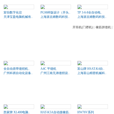
富怡数字化仪
PGM样版设计（开头..
TP 3-6-8全自动电..
天津宝盈电脑机械有..
上海派吉姆数码科技..
上海派吉姆数码科技..
开筒机(门襟机)
|
橡筋拼缝机
|
全自动肩带缝纫机..
A4C 平缝机
富山牌 HSAT-K4自..
广州科祺自动化设备..
广州江南兄弟缝纫设..
上海富山精密机械科..
胜家牌 XL400电脑..
HAT-K5A自动接橡筋..
HW76V系列