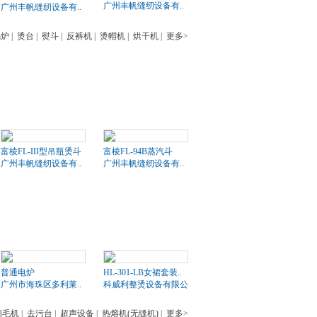
广州丰帆缝纫设备有..
广州丰帆缝纫设备有..
锅炉
|
烫台
|
熨斗
|
反裤机
|
烫帽机
|
烘干机
|
更多>
富棱FL-III型吊瓶烫斗
富棱FL-94B蒸汽斗
广州丰帆缝纫设备有..
广州丰帆缝纫设备有..
普通电炉
HL-301-LB女裙套装..
广州市海珠区多利莱..
科威利整烫设备有限公司
扫毛机
|
去污台
|
超声设备
|
热熔机(无缝机)
|
更多>