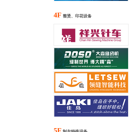
4F
整烫、印花设备
5F
制衣特殊设备