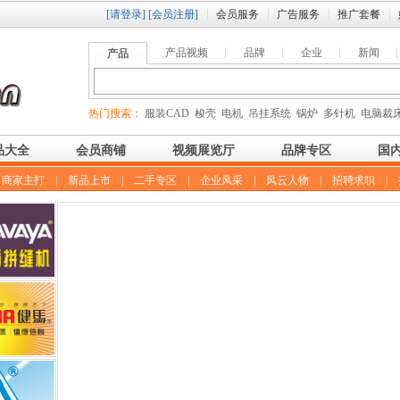
[请登录]
[会员注册]
会员服务
广告服务
推广套餐
产品视频
品牌
企业
新闻
产品
热门搜索：
服装CAD
梭壳
电机
吊挂系统
锅炉
多针机
电脑裁
品大全
会员商铺
视频展览厅
品牌专区
国
|
商家主打
|
新品上市
|
二手专区
|
企业风采
|
风云人物
|
招聘求职
|