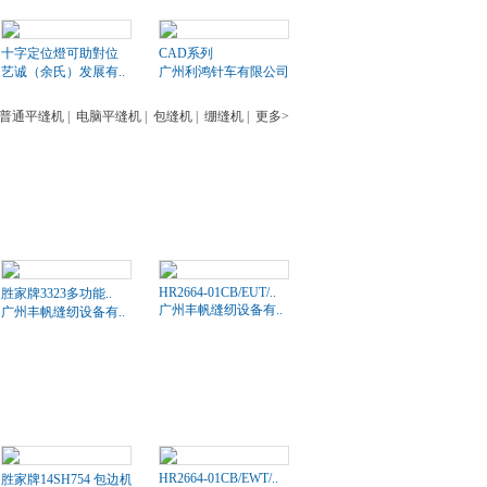
十字定位燈可助對位
CAD系列
艺诚（余氏）发展有..
广州利鸿针车有限公司
普通平缝机
|
电脑平缝机
|
包缝机
|
绷缝机
|
更多>
HR2664-01CB/EUT/..
胜家牌3323多功能..
广州丰帆缝纫设备有..
广州丰帆缝纫设备有..
HR2664-01CB/EWT/..
胜家牌14SH754 包边机