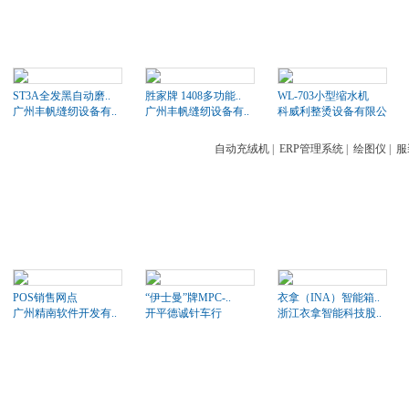
ST3A全发黑自动磨..
胜家牌 1408多功能..
WL-703小型缩水机
广州丰帆缝纫设备有..
广州丰帆缝纫设备有..
科威利整烫设备有限公司
自动充绒机
|
ERP管理系统
|
绘图仪
|
服
POS销售网点
“伊士曼”牌MPC-..
衣拿（INA）智能箱..
广州精南软件开发有..
开平德诚针车行
浙江衣拿智能科技股..