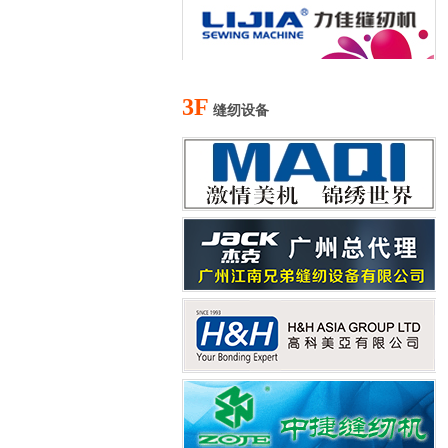
3F
缝纫设备