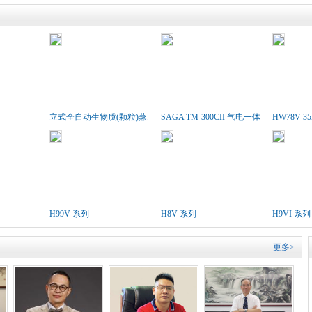
立式全自动生物质(颗粒)蒸..
SAGA TM-300CII 气电一体胶..
HW78V-3
H99V 系列
H8V 系列
H9VI 系列
更多>