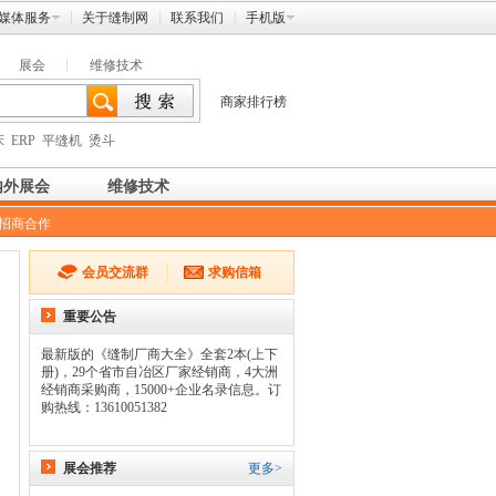
媒体服务
关于缝制网
联系我们
手机版
展会
维修技术
商家排行榜
床
ERP
平缝机
烫斗
内外展会
维修技术
招商合作
会员交流群
求购信箱
重要公告
最新版的《缝制厂商大全》全套2本(上下
册)，29个省市自冶区厂家经销商，4大洲
经销商采购商，15000+企业名录信息。订
购热线：13610051382
展会推荐
更多>