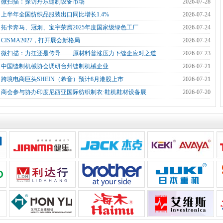
]
微扫描：探访丹东缝制设备市场
2026-07-28
]
上半年全国纺织品服装出口同比增长1.4%
2026-07-24
]
拓卡奔马、冠炯、宝宇荣膺2025年度国家级绿色工厂
2026-07-24
]
CISMA2027，打开展会新格局
2026-07-24
]
微扫描：力扛还是传导——原材料普涨压力下缝企应对之道
2026-07-23
]
中国缝制机械协会调研台州缝制机械企业
2026-07-21
]
跨境电商巨头SHEIN（希音）预计8月港股上市
2026-07-21
]
商会参与协办印度尼西亚国际纺织制衣·鞋机鞋材设备展
2026-07-20