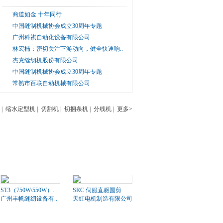
商道如金 十年同行
中国缝制机械协会成立30周年专题
广州科祺自动化设备有限公司
林宏楠：密切关注下游动向，健全快速响..
杰克缝纫机股份有限公司
中国缝制机械协会成立30周年专题
常熟市百联自动机械有限公司
|
缩水定型机
|
切割机
|
切捆条机
|
分线机
|
更多>
ST3（750W/550W）..
SRC 伺服直驱圆剪
广州丰帆缝纫设备有..
天虹电机制造有限公司