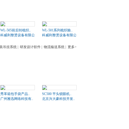
WL-505前后转梳织..
WL-501系列梳织验..
科威利整烫设备有限公司
科威利整烫设备有限公司
装吊挂系统
|
研发设计软件
|
物流输送系统
|
更多>
秀革箱包手袋产品..
SC500 平头锁眼机..
广州雅迅网络科技有..
北京兴大豪科技开发..