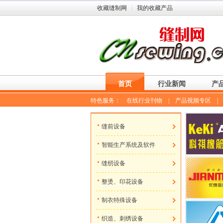
收藏缝制网
我的收藏产品
首页
行业新闻
产
特色服务：
在线行业刊物
|
产品视频专区
缝前设备
智能生产系统及软件
缝纫设备
整烫、印花设备
制衣特殊设备
织造、刺绣设备