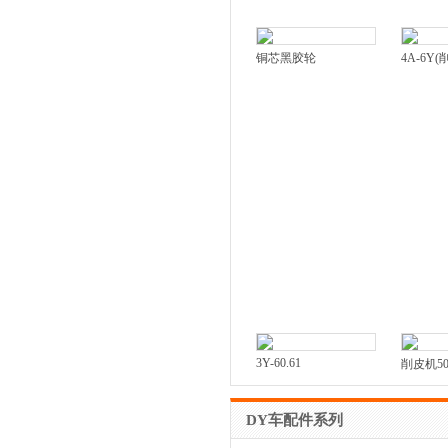
铜芯黑胶轮
4A-6Y
3Y-60.61
削皮机5
DY车配件系列