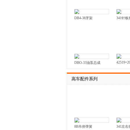
DB4-38牙架
341针板
42519×2
DBO-33油泵总成
高车配件系列
8B吊傍弹簧
341左右