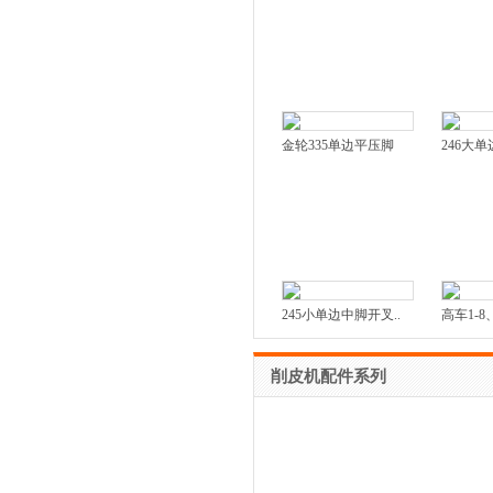
金轮335单边平压脚
246大
245小单边中脚开叉..
高车1-8、
削皮机配件系列