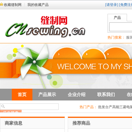
收藏缝制网
我的收藏产品
[请登录]
[免费注
产品
热门搜索：
服装
首页
产品展示
企业介绍
联系我们
在
热门产品：
批发台产高能三菱电
产重机电绣花样机配件兄弟、三
刀、削皮机碗刀、圆刀、削皮刀
商家信息
推荐商品