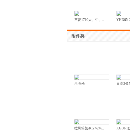
三菱1710大、中、..
YHD05
附件类
吊牌枪
日高341
拉脚筒架/KG7/246..
KG30-