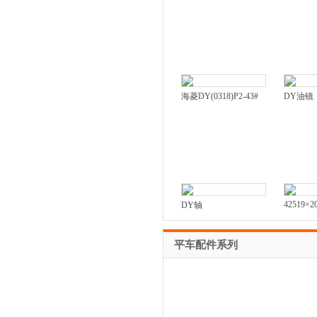
海菱DY(0318)P2-43#
DY油镜
42519×2
DY轴
平车配件系列