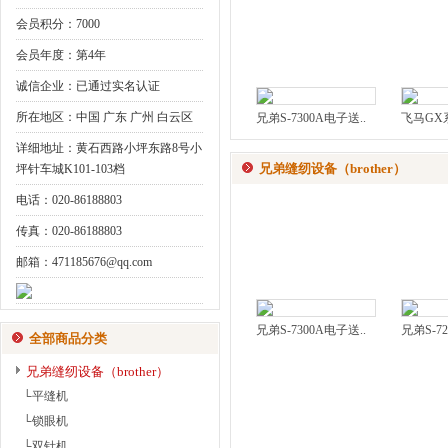
会员积分：7000
会员年度：第4年
诚信企业：已通过实名认证
所在地区：中国 广东 广州 白云区
兄弟S-7300A电子送..
飞马GX
详细地址：黄石西路小坪东路8号小
兄弟缝纫设备（brother）
坪针车城K101-103档
电话：020-86188803
传真：020-86188803
邮箱：471185676@qq.com
兄弟S-7300A电子送..
兄弟S-72
全部商品分类
兄弟缝纫设备（brother）
└平缝机
└锁眼机
└双针机