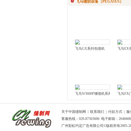
飞马缝纫设备（PEGASUS）
飞马GX系列包缝机
飞马EX
飞马W3600P绷缝机系列
飞马EX(T
关于中国缝制网
|
联系我们
|
付款方式
|
服
客服热线：020-87363606 电子邮箱：264660
广州彩虹约定广告有限公司
©版权所有2005