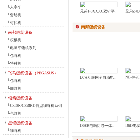
└人字车
兄弟T-8XXXC双针平..
兄弟Z-8
└套结机
└钉扣机
南邦缝纫设备
南邦缝纫设备
└模板机
└电脑平缝机系列
└包缝机
└特种机
飞马缝纫设备（PEGASUS）
NB-8420
D7A互联网全自动电..
└包缝机
└绷缝机
银箭缝纫设备
└C858K/C858KD筒型繃缝机系列
└包缝机
星锐缝纫设备
D6EB电脑切包一体..
D6D电
└繃缝机