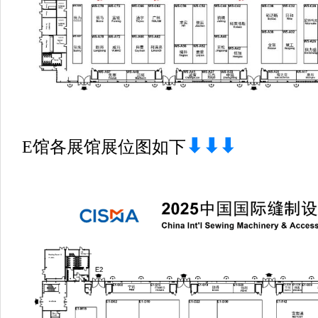
⬇⬇⬇
E馆各展馆展位图如下