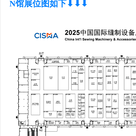
N馆展位图如下
⬇⬇⬇