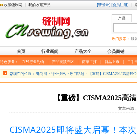
收藏缝制网
我的收藏产品
[请登录]
[会员注册]
产品
热门搜索：
服装
首页
行业新闻
产品大全
会员商铺
特色服务：
在线行业刊物
|
产品视频专区
|
商家主打
|
新品上市
|
二手
您现在的位置：
缝制网
>
行业快讯
>
热门话题
> 【重磅】CISMA2025高清展
【重磅】CISMA2025
文章来源：微
CISMA2025即将盛大启幕！
本次