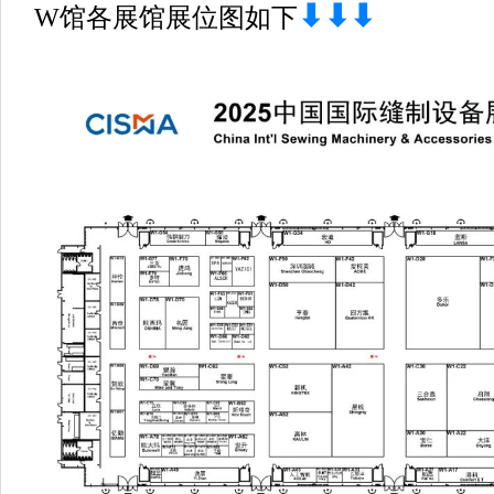
⬇⬇⬇
W馆各展馆展位图如下