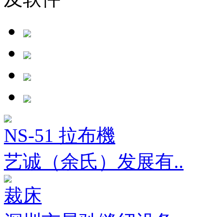
NS-51 拉布機
艺诚（余氏）发展有..
裁床