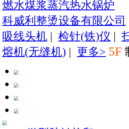
燃水煤浆蒸汽热水锅炉
科威利整烫设备有限公司
吸线头机
|
检针(铁)仪
|
5F
熔机(无缝机)
|
更多>