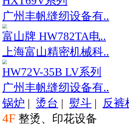
HXT69V系列
广州丰帆缝纫设备有..
富山牌 HW782TA电..
上海富山精密机械科..
HW72V-35B LV系列
广州丰帆缝纫设备有..
锅炉
|
烫台
|
熨斗
|
反裤
4F
整烫、印花设备