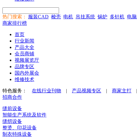
热门搜索：
服装CAD
梭壳
电机
吊挂系统
锅炉
多针机
电脑
商家排行榜
首页
行业新闻
产品大全
会员商铺
视频展览厅
品牌专区
国内外展会
维修技术
特色服务：
在线行业刊物
|
产品视频专区
|
商家主打
招商合作
缝前设备
智能生产系统及软件
缝纫设备
整烫、印花设备
制衣特殊设备