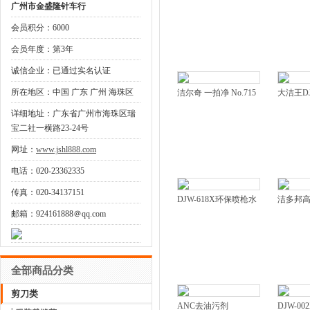
广州市金盛隆针车行
会员积分：6000
会员年度：第3年
诚信企业：已通过实名认证
所在地区：中国 广东 广州 海珠区
洁尔奇 一拍净 No.715
大洁王DJ
详细地址：广东省广州市海珠区瑞
宝二社一横路23-24号
网址：
www.jshl888.com
电话：020-23362335
传真：020-34137151
DJW-618X环保喷枪水
洁多邦
邮箱：924161888＠qq.com
全部商品分类
剪刀类
ANC去油污剂
DJW-00