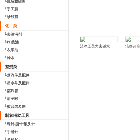
└服装裁缝剪
└手工剪
└纱线剪
化工类
└去油污剂
└PP线油
洁净王美力去锈水
洁多邦
└衣车油
└枪水
整熨类
└蒸汽斗及配件
└吊水斗及配件
└蒸汽管
└原子喉
└熨台绵及网
制衣辅助工具
└珠针/捌针/银头针
└手缝针
└各种尺