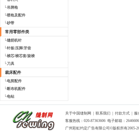
└吊牌枪
└喷枪及配件
└砂带
常用零部件类
└缝纫机针
└针板/压脚/牙齿
└梭芯/梭芯套/旋梭
└刀具
裁床配件
└电剪配件
└断布机配件
└电钻
关于中国缝制网
|
联系我们
|
付款方式
|
服
客服热线：020-87363606 电子邮箱：264660
广州彩虹约定广告有限公司
©版权所有2005