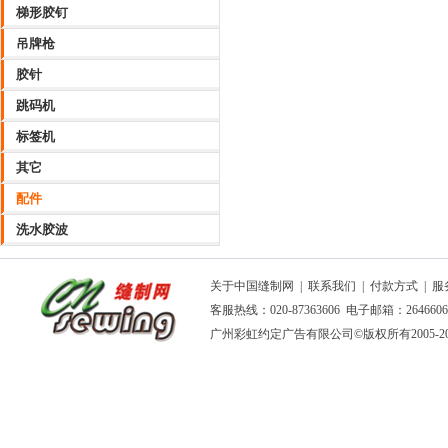
梯形胶钉
吊牌枪
胶针
跳码机
标签机
其它
配件
洗水胶波
关于中国缝制网
|
联系我们
|
付款方式
|
服
客服热线：020-87363606 电子邮箱：264660
广州彩虹约定广告有限公司
©版权所有2005