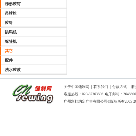
梯形胶钉
吊牌枪
胶针
跳码机
标签机
其它
配件
洗水胶波
关于中国缝制网
|
联系我们
|
付款方式
|
服
客服热线：020-87363606 电子邮箱：264660
广州彩虹约定广告有限公司
©版权所有2005