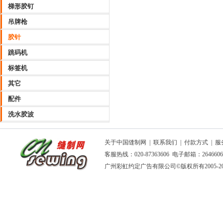
梯形胶钉
吊牌枪
胶针
跳码机
标签机
其它
配件
洗水胶波
关于中国缝制网
|
联系我们
|
付款方式
|
服
客服热线：020-87363606 电子邮箱：264660
广州彩虹约定广告有限公司
©版权所有2005