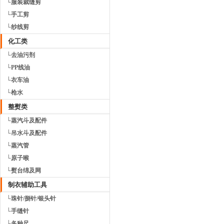
└服装裁缝剪
└手工剪
└纱线剪
化工类
└去油污剂
└PP线油
└衣车油
└枪水
整熨类
└蒸汽斗及配件
└吊水斗及配件
└蒸汽管
└原子喉
└熨台绵及网
制衣辅助工具
└珠针/捌针/银头针
└手缝针
└各种尺