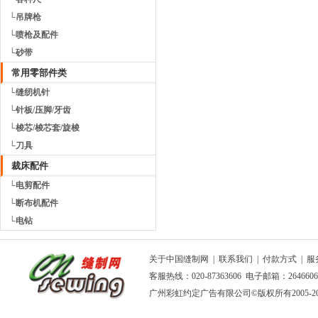
└吊牌枪
└喷枪及配件
└砂带
常用零部件类
└缝纫机针
└针板/压脚/牙齿
└梭芯/梭芯套/旋梭
└刀具
裁床配件
└电剪配件
└断布机配件
└电钻
关于中国缝制网
|
联系我们
|
付款方式
|
服
客服热线：020-87363606 电子邮箱：264660
广州彩虹约定广告有限公司
©版权所有2005