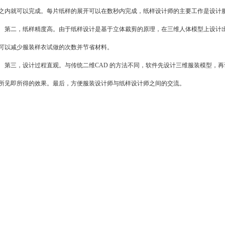
之内就可以完成。每片纸样的展开可以在数秒内完成，纸样设计师的主要工作是设计
二，纸样精度高。由于纸样设计是基于立体裁剪的原理，在三维人体模型上设计出
可以减少服装样衣试做的次数并节省材料。
三，设计过程直观。与传统二维CAD 的方法不同，软件先设计三维服装模型，再
所见即所得的效果。最后，方便服装设计师与纸样设计师之间的交流。