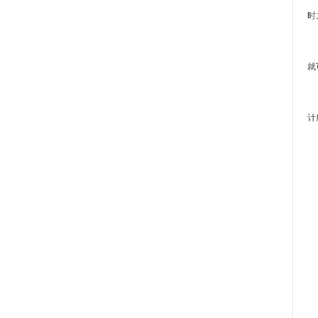
时
第
就
第
计