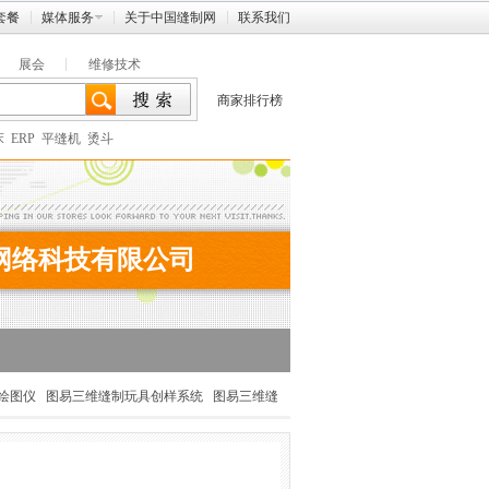
套餐
媒体服务
关于中国缝制网
联系我们
展会
维修技术
商家排行榜
床
ERP
平缝机
烫斗
网络科技有限公司
绘图仪
图易三维缝制玩具创样系统
图易三维缝