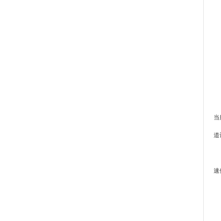
对
当
道
总
速