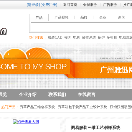
[请登录]
[免费注册]
返回首页
会员服务
广告服务
推广
产品视频
品牌
企业
新闻
产品
热门搜索：
服装CAD
梭壳
电机
吊挂系统
锅炉
多针机
电脑裁
广州雅迅
展览
企业介绍
联系我们
在线留言
热门产品：
秀革产品三维创样系统
秀革箱包手袋产品工业设计系统
汉锦汉图喷墨
制家具开料系统
图易服装三维工艺创样系统