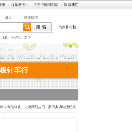
套餐
媒体服务
关于中国缝制网
联系我们
展会
维修技术
商家排行榜
床
ERP
平缝机
烫斗
极针车行
01A.专削软皮
龙旋风削皮刀
家用多功能缝纫机