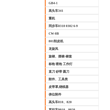
GB4-1
高头车341
重机
同步车0318 0302 6-9
CW-8B
801削皮机
龙旋风
旋梭、摆梭-梭套
标枪 喷枪 工作灯
直刀 砂带 圆刀
附件、工具类
皮带罩,绕线器
傍位附件
高头车810、820
罗拉车9910、9920