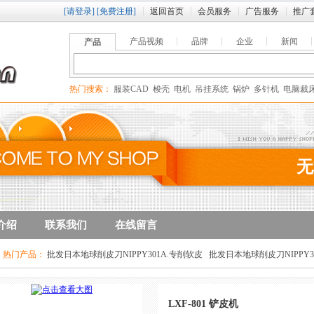
[请登录]
[免费注册]
返回首页
会员服务
广告服务
推广
产品视频
品牌
企业
新闻
产品
热门搜索：
服装CAD
梭壳
电机
吊挂系统
锅炉
多针机
电脑裁
无
介绍
联系我们
在线留言
热门产品：
批发日本地球削皮刀NIPPY301A.专削软皮
批发日本地球削皮刀NIPPY3
家用多功能缝纫机
LXF-801 铲皮机