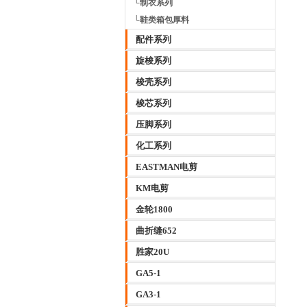
└制衣系列
└鞋类箱包厚料
配件系列
旋梭系列
梭壳系列
梭芯系列
压脚系列
化工系列
EASTMAN电剪
KM电剪
金轮1800
曲折缝652
胜家20U
GA5-1
GA3-1